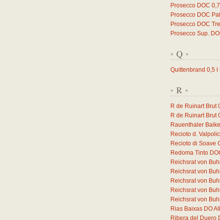
Prosecco DOC
0,
Prosecco DOC Pal
Prosecco DOC Trev
Prosecco Sup. D
Q
*
*
Quittenbrand
0,5
l
R
*
*
R de Ruinart Brut
R de Ruinart Brut
Rauenthaler Baike
Recioto d. Valpol
Recioto di Soave
Redoma Tinto DO
Reichsrat von Buh
Reichsrat von Buh
Reichsrat von Buh
Reichsrat von Buhl
Reichsrat von Buhl
Rias Baixas DO Al
Ribera del Duero 