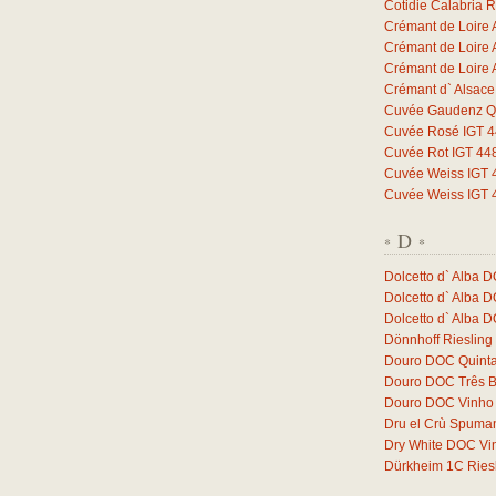
Cotidie Calabria 
Crémant de Loire 
Crémant de Loire 
Crémant de Loire 
Crémant d` Alsac
Cuvée Gaudenz Qb
Cuvée Rosé IGT 44
Cuvée Rot IGT 448
Cuvée Weiss IGT 4
Cuvée Weiss IGT 4
D
*
*
Dolcetto d` Alba 
Dolcetto d` Alba 
Dolcetto d` Alba 
Dönnhoff Riesling
Douro DOC Quinta
Douro DOC Três 
Douro DOC Vinho 
Dru el Crù Spuman
Dry White DOC Vi
Dürkheim 1C Ries