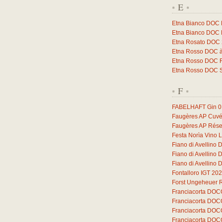
E
*
*
Etna Bianco DOC 
Etna Bianco DOC 
Etna Rosato DOC
Etna Rosso DOC à
Etna Rosso DOC F
Etna Rosso DOC 
F
*
*
FABELHAFT Gin
0
Faugères AP Cuvé
Faugères AP Rése
Festa Norìa Vino 
Fiano di Avellino
Fiano di Avellino
Fiano di Avellino
Fontalloro IGT 20
Forst Ungeheuer 
Franciacorta DOC
Franciacorta DOC
Franciacorta DOC
Franciacorta DOC