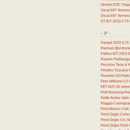
Orvieto DOC Trag
Oscar.697 Vermou
Oscar.697 Vermou
OT IGT 2020
0,75
P
*
*
Parapli 2020
0,75
Parzival QbA troc
Pathos IGT 2023
0
Pauline Frühburg
Pecorino Terre d`
Pelofino Toscana
Penedès DO Petit 
Pere Williams
0,5
l
PET NAT Oh when 
Petit Manseng Pi
Petite Arvine Vall
Piaggia Carmign
Pinot Bianco Coll
Pinot Grigio Coll
Pinot Grigio Cru S
Pinot Grigio Friul