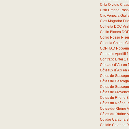
Città Orvieto Cla
Città Umbria Ross
Clic Venezia Giuli
Clos Mogador Prio
Colheita DOC Vin
Collio Bianco DOP
Collio Rosso Ris
Colonia Chianti C
CONRAD Rotwein 
Contratto Aperitif
1
Contratto Bitter
1
l
Côteaux d´Aix en
Côteaux d´Aix en
Côtes de Gascogn
Côtes de Gascogn
Côtes de Gascogn
Côtes de Provenc
Côtes du Rhône B
Côtes du Rhône R
Côtes-du-Rhône A
Côtes-du-Rhône A
Cotidie Calabria 
Cotidie Calabria 