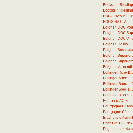
Bockstein Rieslin
Bockstein Rieslin
BOGGINA A Valdar
BOGGINA C Valdar
Bolgheri DOC Pogg
Bolgheri DOC Supe
Bolgheri DOC Vill
Bolgheri Rosso D
Bolgheri Sassica
Bolgheri Superior
Bolgheri Superio
Bolgheri Verment
Bollinger Rosé Bru
Bollinger Special 
Bollinger Special 
Bollinger Special 
Bombino Bianco C
Bordeaux AC Blan
Bourgogne Chard
Bourgogne Côte d´
Brachetto d Acqu
Brick Gin
1
l
(Brick
Bright Lemon Natura