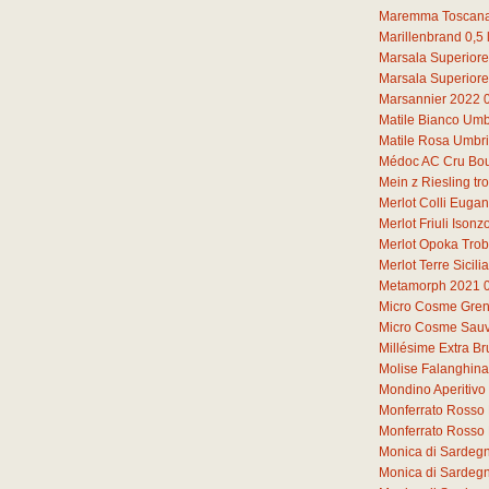
Maremma Toscana
Marillenbrand
0,5
Marsala Superiore
Marsala Superiore
Marsannier 2022
Matile Bianco Umb
Matile Rosa Umbr
Médoc AC Cru Bou
Mein z Riesling t
Merlot Colli Euga
Merlot Friuli Iso
Merlot Opoka Tro
Merlot Terre Sicil
Metamorph 2021
Micro Cosme Gren
Micro Cosme Sauv
Millésime Extra Br
Molise Falanghin
Mondino Aperitivo
Monferrato Rosso 
Monferrato Rosso
Monica di Sardeg
Monica di Sardeg