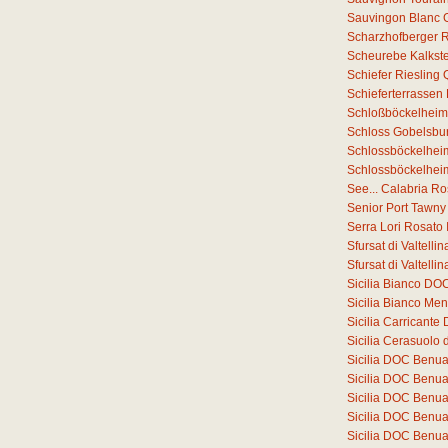
Sauvingon Blanc 
Scharzhofberger Ri
Scheurebe Kalkste
Schiefer Riesling
Schieferterrassen
Schloßböckelheim
Schloss Gobelsbur
Schlossböckelheim
Schlossböckelheim
See... Calabria R
Senior Port Tawny
Serra Lori Rosato
Sfursat di Valtell
Sfursat di Valtell
Sicilia Bianco DO
Sicilia Bianco Me
Sicilia Carricant
Sicilia Cerasuolo 
Sicilia DOC Benu
Sicilia DOC Benu
Sicilia DOC Benu
Sicilia DOC Benu
Sicilia DOC Benu