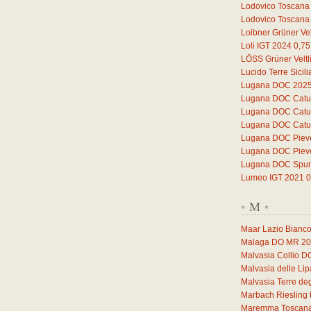
Lodovico Toscana
Lodovico Toscana
Loibner Grüner Vel
Loli IGT 2024
0,75
LÖSS Grüner Veltl
Lucido Terre Sicil
Lugana DOC 202
Lugana DOC Catul
Lugana DOC Catul
Lugana DOC Catul
Lugana DOC Piev
Lugana DOC Piev
Lugana DOC Spuma
Lumeo IGT 2021
0
M
*
*
Maar Lazio Bianc
Malaga DO MR 2
Malvasia Collio 
Malvasia delle Li
Malvasia Terre deg
Marbach Riesling 
Maremma Toscana