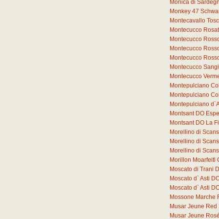
Monica di Sardeg
Monkey 47 Schwar
Montecavallo Tos
Montecucco Rosat
Montecucco Rosso
Montecucco Rosso
Montecucco Rosso
Montecucco Sang
Montecucco Verme
Montepulciano Co
Montepulciano Co
Montepulciano d`
Montsant DO Espe
Montsant DO La F
Morellino di Sca
Morellino di Sca
Morellino di Sca
Morillon Moarfeit
Moscato di Trani 
Moscato d` Asti D
Moscato d` Asti 
Mossone Marche 
Musar Jeune Red
Musar Jeune Ros