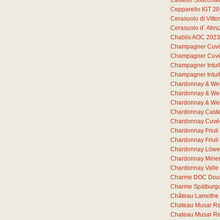
Castello Solicchia
Cepparello IGT 2
Cerasuolo di Vitto
Cerasuolo d` Abr
Chablis AOC 2023
Champagner Cuvée 
Champagner Cuvée 
Champagner Intuit
Champagner Intuit
Chardonnay & Wei
Chardonnay & Wei
Chardonnay & Wei
Chardonnay Castel
Chardonnay Cuvée
Chardonnay Friul
Chardonnay Friuli
Chardonnay Löwe
Chardonnay Miner
Chardonnay Valle
Charme DOC Dou
Charme Spätburg
Château Lamothe 
Chateau Musar R
Chateau Musar R