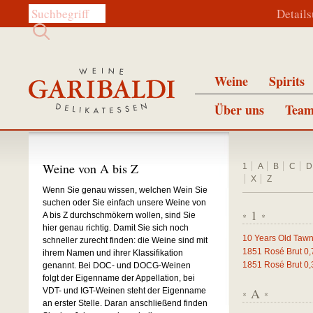
Diese Website durchsuchen:
Detail
Weine
Spirits
Über uns
Team
Weine von A bis Z
1
A
B
C
D
X
Z
Wenn Sie genau wissen, welchen Wein Sie
suchen oder Sie einfach unsere Weine von
1
A bis Z durchschmökern wollen, sind Sie
*
*
hier genau richtig. Damit Sie sich noch
10 Years Old Tawn
schneller zurecht finden: die Weine sind mit
1851 Rosé Brut
0,
ihrem Namen und ihrer Klassifikation
1851 Rosé Brut
0,
genannt. Bei DOC- und DOCG-Weinen
folgt der Eigenname der Appellation, bei
A
VDT- und IGT-Weinen steht der Eigenname
*
*
an erster Stelle. Daran anschließend finden