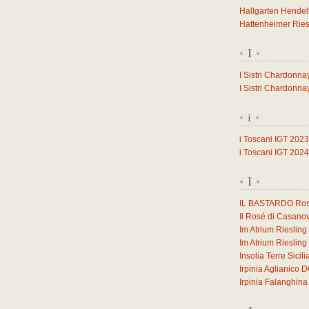
Hallgarten Hendel
Hattenheimer Ries
I
*
*
I Sistri Chardonna
I Sistri Chardonna
i
*
*
i Toscani IGT 2023
i Toscani IGT 2024
I
*
*
IL BASTARDO Ross
Il Rosé di Casano
Im Atrium Rieslin
Im Atrium Rieslin
Insolia Terre Sicil
Irpinia Aglianico
Irpinia Falanghi