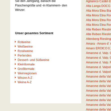
Sie den Jahrgang, danach die
Aglianico Castel 
Flaschengröße und -in Klammern- den
Alta Langa DOCG 
Winzer.
Alta Mora Etna B
Alta Mora Etna R
Alta Mora Etna R
Alta Mora Etna R
Alte Reben Riesli
Unser gesamtes Sortiment
Alte Reben Riesli
Altenberg Rieslin
Rotweine
Amara - Amaro d´ 
Weißweine
Amaro EROICO
0,
Roséweine
Amarone d. Valp. 
Perlendes
Amarone d. Valp. 
Dessert- und Süßweine
Amarone d. Valp.
Kleinformate
Amarone d. Valpo
Großformate
Amarone d. Valpo
Weinregionen
Amarone della Va
Winzer A-Z
Amarone della Va
Weine A-Z
Amarone della Va
Amarone della Val
Amarone della Val
Amarone della Va
Amarone della Va
Amarone della Va