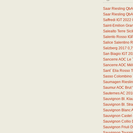
Saar Riesling QbA
Saar Riesling QbA
Saffredi IGT 2022
Saint-Emilion Gra
Salealto Terre Sic
Salento Rosso IG
Salice Salentino 
Salzberg 2017
0,7
San Biagio IGT 2
Sancerre AOC Le 
Sancerre AOC Mélo
Sant` Elia Rosso T
Sasso Colombino 
Saumagen Riesli
Saumur AOC Brut 
Sauternes AC 201
Sauvignon Bl. Kl
Sauvignon Bl. St
Sauvignon Blanc 
Sauvignon Castel 
Sauvignon Collio
Sauvignon Friuli
Sauvignon Tourain