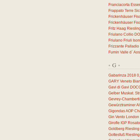
Franciacorta Esse
Frappato Terre Sic
Frickenhäuser Fis
Frickenhäuser Fis
Fritz Haag Riesli
Friulano Collio D
Friulano Friuli I
Frizzante Palladio
Fumin Valle d` Ao
G
*
*
Gabarinza 2018
0
GARY Veneto Bian
Gavi di Gavi DOC
Gelber Muskat. S
Gevrey-Chamberti
Gewürztraminer A
Gigondas AOP Châ
Gin Vento London 
Girofle IGP Rosat
Goldberg Rieslin
Gottesfuß Rieslin