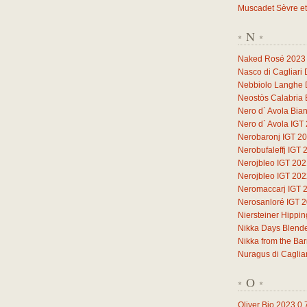
Muscadet Sèvre et
N
*
*
Naked Rosé 2023
Nasco di Cagliari
Nebbiolo Langhe
Neostòs Calabria 
Nero d` Avola Bia
Nero d` Avola IGT
Nerobaronj IGT 2
Nerobufaleffj IGT 
Nerojbleo IGT 20
Nerojbleo IGT 20
Neromaccarj IGT 
Nerosanloré IGT 
Niersteiner Hippi
Nikka Days Blend
Nikka from the Ba
Nuragus di Caglia
O
*
*
Oliver Bio 2023
0,