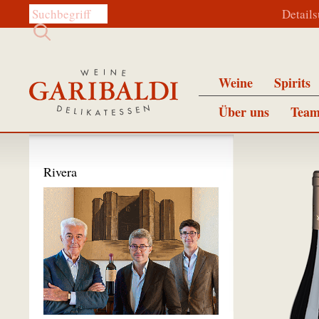
Diese Website durchsuchen:
Detail
Weine
Spirits
Über uns
Team
Rivera