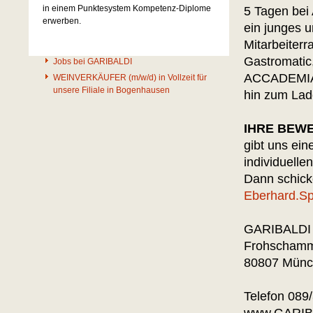
in einem Punktesystem Kompetenz-Diplome
5 Tagen bei 
erwerben.
ein junges 
Mitarbeiterr
Gastromatic,
Jobs bei GARIBALDI
ACCADEMIA 
WEINVERKÄUFER (m/w/d) in Vollzeit für
unsere Filiale in Bogenhausen
hin zum Lade
IHRE BEWE
gibt uns ein
individuelle
Dann schicke
Eberhard.S
GARIBALDI
Frohschamm
80807 Mün
Telefon 089