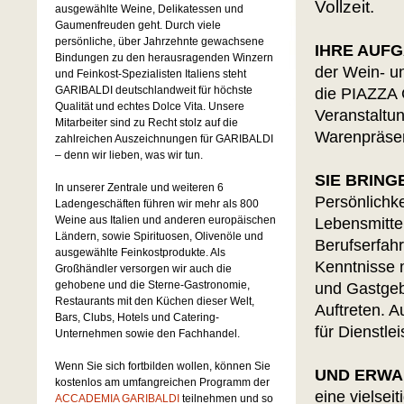
Vollzeit.
ausgewählte Weine, Delikatessen und
Gaumenfreuden geht. Durch viele
persönliche, über Jahrzehnte gewachsene
IHRE AUFG
Bindungen zu den herausragenden Winzern
der Wein- u
und Feinkost-Spezialisten Italiens steht
GARIBALDI deutschlandweit für höchste
die PIAZZA 
Qualität und echtes Dolce Vita. Unsere
Veranstaltu
Mitarbeiter sind zu Recht stolz auf die
Warenpräsen
zahlreichen Auszeichnungen für GARIBALDI
– denn wir lieben, was wir tun.
SIE BRINGE
In unserer Zentrale und weiteren 6
Persönlichk
Ladengeschäften führen wir mehr als 800
Weine aus Italien und anderen europäischen
Lebensmittel
Ländern, sowie Spirituosen, Olivenöle und
Berufserfah
ausgewählte Feinkostprodukte. Als
Kenntnisse 
Großhändler versorgen wir auch die
gehobene und die Sterne-Gastronomie,
und Gastgebe
Restaurants mit den Küchen dieser Welt,
Auftreten. 
Bars, Clubs, Hotels und Catering-
für Dienstle
Unternehmen sowie den Fachhandel.
Wenn Sie sich fortbilden wollen, können Sie
UND ERWA
kostenlos am umfangreichen Programm der
eine vielse
ACCADEMIA GARIBALDI
teilnehmen und so