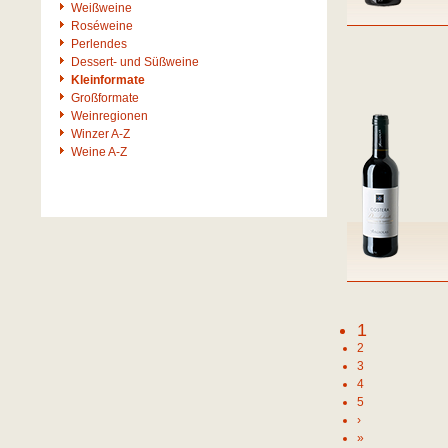
Weißweine
Roséweine
Perlendes
Dessert- und Süßweine
Kleinformate
Großformate
Weinregionen
Winzer A-Z
Weine A-Z
1
2
3
4
5
›
»