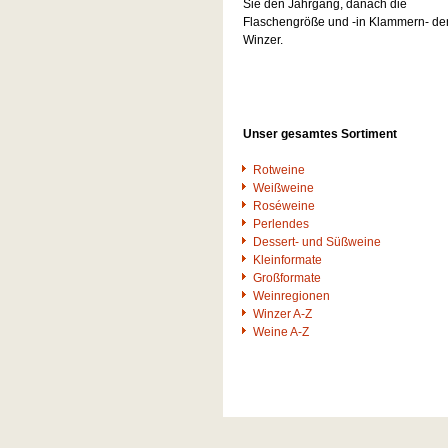
Sie den Jahrgang, danach die
Flaschengröße und -in Klammern- de
Winzer.
Unser gesamtes Sortiment
Rotweine
Weißweine
Roséweine
Perlendes
Dessert- und Süßweine
Kleinformate
Großformate
Weinregionen
Winzer A-Z
Weine A-Z