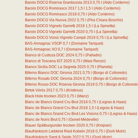
Barolo DOCG Riserva Granbussia 2013
0,75
l
(Aldo Conterno)
Barolo DOCG Romirasco 2017 1,5 l
1,5
l
(Aldo Conterno)
Barolo DOCG Romirasco 2018
0,75
l
(Aldo Conterno)
Barolo DOCG Via Nuova 2022
0,75
l
(Pira Chiara Boschis)
Barolo DOCG Vigneto Garretti 2018
1,5
l
(La Spinetta)
Barolo DOCG Vigneto Garretti 2020
0,75
l
(La Spinetta)
Barolo DOCG Vürsù Vigneto Campé 2019
0,75
l
(La Spinetta)
BAS-Armagnac VSOP
0,7
l
(Domaine Tariquet)
BAS-Armagnac XO
0,7
l
(Domaine Tariquet)
Bianco di Custoza DOC 2024
0,75
l
(Palladio)
Bianco di Toscana IGT 2025
0,75
l
(Masi Renzo)
Bianco Sicilia DOC La Segreta 2025
0,75
l
(Planeta)
Biferno Bianco DOC Gironia 2021
0,75
l
(Borgo di Colloredo)
Biferno Rosato DOC Gironia 2024
0,75
l
(Borgo di Colloredo)
Biferno Rosso DOC Riserva Gironia 2019
0,75
l
(Borgo di Collored
Birtok Vörös 2017
0,75
l
(Kristinus)
Black Hole trocken 2023
0,75
l
(Manz)
Blanc de Blancs Grand Cru Brut 2018
0,75
l
(Legras & Haas)
Blanc de Blancs Grand Cru Brut 2018
1,5
l
(Legras & Haas)
Blanc de Blancs Grand Cru Brut Les Visions
0,75
l
(Legras & Haas)
Blanc de Noirs Brut
0,75
l
(Gonet-Médeville)
Blauer Spätburgunder trocken 2020
0,75
l
(Knipser)
Blaufränkisch Liebkind Ried Kobeln 2018
0,75
l
(Dorli Muhr)
Blaufränkisch Samt & Seide 2022
0,75
l
(Dorli Muhr)