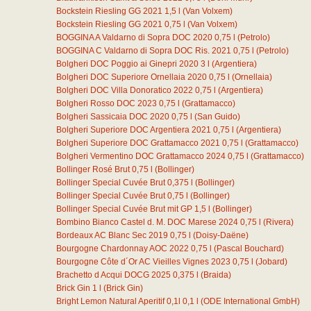
Bockstein Riesling GG 2021
1,5
l
(Van Volxem)
Bockstein Riesling GG 2021
0,75
l
(Van Volxem)
BOGGINA A Valdarno di Sopra DOC 2020
0,75
l
(Petrolo)
BOGGINA C Valdarno di Sopra DOC Ris. 2021
0,75
l
(Petrolo)
Bolgheri DOC Poggio ai Ginepri 2020
3
l
(Argentiera)
Bolgheri DOC Superiore Ornellaia 2020
0,75
l
(Ornellaia)
Bolgheri DOC Villa Donoratico 2022
0,75
l
(Argentiera)
Bolgheri Rosso DOC 2023
0,75
l
(Grattamacco)
Bolgheri Sassicaia DOC 2020
0,75
l
(San Guido)
Bolgheri Superiore DOC Argentiera 2021
0,75
l
(Argentiera)
Bolgheri Superiore DOC Grattamacco 2021
0,75
l
(Grattamacco)
Bolgheri Vermentino DOC Grattamacco 2024
0,75
l
(Grattamacco)
Bollinger Rosé Brut
0,75
l
(Bollinger)
Bollinger Special Cuvée Brut
0,375
l
(Bollinger)
Bollinger Special Cuvée Brut
0,75
l
(Bollinger)
Bollinger Special Cuvée Brut mit GP
1,5
l
(Bollinger)
Bombino Bianco Castel d. M. DOC Marese 2024
0,75
l
(Rivera)
Bordeaux AC Blanc Sec 2019
0,75
l
(Doisy-Daëne)
Bourgogne Chardonnay AOC 2022
0,75
l
(Pascal Bouchard)
Bourgogne Côte d´Or AC Vieilles Vignes 2023
0,75
l
(Jobard)
Brachetto d Acqui DOCG 2025
0,375
l
(Braida)
Brick Gin
1
l
(Brick Gin)
Bright Lemon Natural Aperitif 0,1l
0,1
l
(ODE International GmbH)