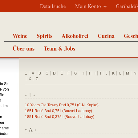
Detailsuche
Mein Konto
Garibaldi
Weine
Spirits
Alkoholfrei
Cucina
Gesch
Über uns
Team & Jobs
1
A
B
C
D
E
F
G
H
I
i
I
J
K
L
M
N
X
Z
in Sie
e von
1
Sie
*
*
h
10 Years Old Tawny Port
0,75
l
(C.N. Kopke)
nd mit
1851 Rosé Brut
0,75
l
(Bouvet Ladubay)
1851 Rosé Brut
0,375
l
(Bouvet Ladubay)
en
bei
A
nname
*
*
finden