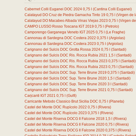
Cabernet Colli Euganei DOC 2024
0,75
l
(Cantina Colli Euganei)
Calatayud DO Cruz de Piedra Garnacha Tinto 19
0,75
l
(Virgen de l
Calatayud DO Macabeo Albada Vinas Viejas 2023
0,75
l
(Virgen de
CAMPO LUSSO Rosso Toscana IGT 2019
0,75
l
(Petrolo)
Camporengo Garganega Veneto IGT 2025
0,75
l
(Le Fraghe)
Cannonau di Sardegna DOC Costera 2022
0,375
l
(Argiolas)
Cannonau di Sardegna DOC Costera 2023
0,75
l
(Argiolas)
Carignano del Sulcis DOC Grotta Rossa 2024
0,75
l
(Santadi)
Carignano del Sulcis DOC Ris. Rocca Rubia 2021
1,5
l
(Santadi)
Carignano del Sulcis DOC Ris. Rocca Rubia 2023
0,375
l
(Santadi)
Carignano del Sulcis DOC Ris. Rocca Rubia 2023
0,75
l
(Santadi)
Carignano del Sulcis DOC Sup. Terre Brune 2019
0,375
l
(Santadi)
Carignano del Sulcis DOC Sup. Terre Brune 2020
1,5
l
(Santadi)
Carignano del Sulcis DOC Sup. Terre Brune 2020
3
l
(Santadi)
Carignano del Sulcis DOC Sup. Terre Brune 2021
0,75
l
(Santadi)
Carjcanti IGT 2021
0,75
l
(Gulfi)
Carricante Metodo Classico Brut Sicilia DOC
0,75
l
(Planeta)
Castel del Monte DOC Rupìcolo 2022
0,75
l
(Rivera)
Castel del Monte DOC Rupìcolo 2023
0,375
l
(Rivera)
Castel del Monte Riserva DOCG Il Falcone 2018
1,5
l
(Rivera)
Castel del Monte Riserva DOCG Il Falcone 2020
0,75
l
(Rivera)
Castel del Monte Riserva DOCG Il Falcone 2020
0,375
l
(Rivera)