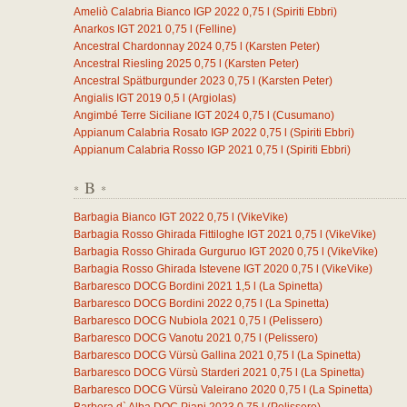
Ameliò Calabria Bianco IGP 2022
0,75
l
(Spiriti Ebbri)
Anarkos IGT 2021
0,75
l
(Felline)
Ancestral Chardonnay 2024
0,75
l
(Karsten Peter)
Ancestral Riesling 2025
0,75
l
(Karsten Peter)
Ancestral Spätburgunder 2023
0,75
l
(Karsten Peter)
Angialis IGT 2019
0,5
l
(Argiolas)
Angimbé Terre Siciliane IGT 2024
0,75
l
(Cusumano)
Appianum Calabria Rosato IGP 2022
0,75
l
(Spiriti Ebbri)
Appianum Calabria Rosso IGP 2021
0,75
l
(Spiriti Ebbri)
B
*
*
Barbagia Bianco IGT 2022
0,75
l
(VikeVike)
Barbagia Rosso Ghirada Fittiloghe IGT 2021
0,75
l
(VikeVike)
Barbagia Rosso Ghirada Gurguruo IGT 2020
0,75
l
(VikeVike)
Barbagia Rosso Ghirada Istevene IGT 2020
0,75
l
(VikeVike)
Barbaresco DOCG Bordini 2021
1,5
l
(La Spinetta)
Barbaresco DOCG Bordini 2022
0,75
l
(La Spinetta)
Barbaresco DOCG Nubiola 2021
0,75
l
(Pelissero)
Barbaresco DOCG Vanotu 2021
0,75
l
(Pelissero)
Barbaresco DOCG Vürsù Gallina 2021
0,75
l
(La Spinetta)
Barbaresco DOCG Vürsù Starderi 2021
0,75
l
(La Spinetta)
Barbaresco DOCG Vürsù Valeirano 2020
0,75
l
(La Spinetta)