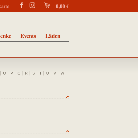
0,00 €
karte
enke
Events
Läden
O
P
Q
R
S
T
U
V
W