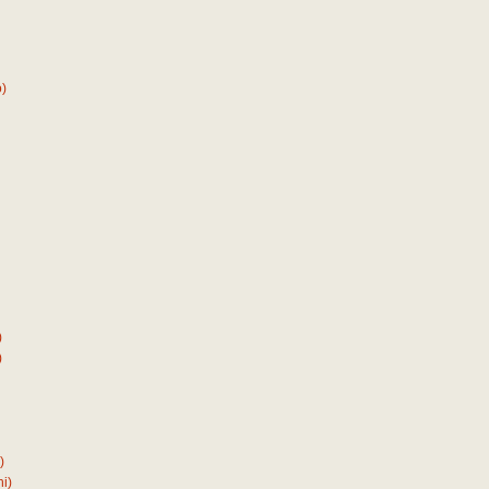
)
)
)
)
i)