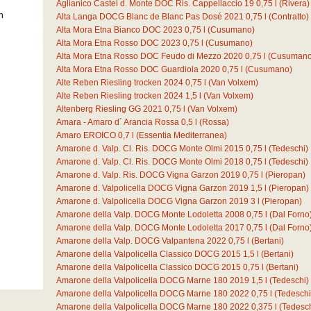
Aglianico Castel d. Monte DOC Ris. Cappellaccio 19
0,75
l
(Rivera)
n
Alta Langa DOCG Blanc de Blanc Pas Dosé 2021
0,75
l
(Contratto)
Alta Mora Etna Bianco DOC 2023
0,75
l
(Cusumano)
Alta Mora Etna Rosso DOC 2023
0,75
l
(Cusumano)
Alta Mora Etna Rosso DOC Feudo di Mezzo 2020
0,75
l
(Cusumano
Alta Mora Etna Rosso DOC Guardiola 2020
0,75
l
(Cusumano)
Alte Reben Riesling trocken 2024
0,75
l
(Van Volxem)
Alte Reben Riesling trocken 2024
1,5
l
(Van Volxem)
Altenberg Riesling GG 2021
0,75
l
(Van Volxem)
Amara - Amaro d´ Arancia Rossa
0,5
l
(Rossa)
Amaro EROICO
0,7
l
(Essentia Mediterranea)
Amarone d. Valp. Cl. Ris. DOCG Monte Olmi 2015
0,75
l
(Tedeschi)
Amarone d. Valp. Cl. Ris. DOCG Monte Olmi 2018
0,75
l
(Tedeschi)
Amarone d. Valp. Ris. DOCG Vigna Garzon 2019
0,75
l
(Pieropan)
Amarone d. Valpolicella DOCG Vigna Garzon 2019
1,5
l
(Pieropan)
Amarone d. Valpolicella DOCG Vigna Garzon 2019
3
l
(Pieropan)
Amarone della Valp. DOCG Monte Lodoletta 2008
0,75
l
(Dal Forno
Amarone della Valp. DOCG Monte Lodoletta 2017
0,75
l
(Dal Forno
Amarone della Valp. DOCG Valpantena 2022
0,75
l
(Bertani)
Amarone della Valpolicella Classico DOCG 2015
1,5
l
(Bertani)
Amarone della Valpolicella Classico DOCG 2015
0,75
l
(Bertani)
Amarone della Valpolicella DOCG Marne 180 2019
1,5
l
(Tedeschi)
Amarone della Valpolicella DOCG Marne 180 2022
0,75
l
(Tedeschi
Amarone della Valpolicella DOCG Marne 180 2022
0,375
l
(Tedesch