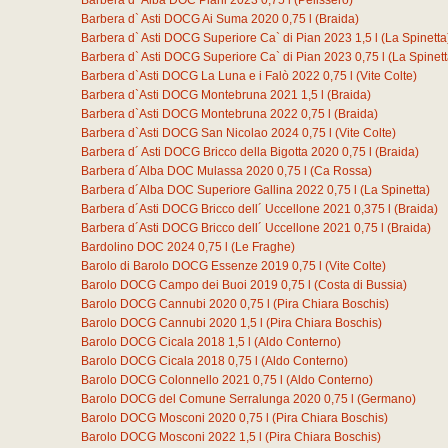
Barbera d` Alba DOC Piani 2023
0,75
l
(Pelissero)
Barbera d` Asti DOCG Ai Suma 2020
0,75
l
(Braida)
Barbera d` Asti DOCG Superiore Ca` di Pian 2023
1,5
l
(La Spinetta
Barbera d` Asti DOCG Superiore Ca` di Pian 2023
0,75
l
(La Spinett
Barbera d`Asti DOCG La Luna e i Falò 2022
0,75
l
(Vite Colte)
Barbera d`Asti DOCG Montebruna 2021
1,5
l
(Braida)
Barbera d`Asti DOCG Montebruna 2022
0,75
l
(Braida)
Barbera d`Asti DOCG San Nicolao 2024
0,75
l
(Vite Colte)
Barbera d´ Asti DOCG Bricco della Bigotta 2020
0,75
l
(Braida)
Barbera d´Alba DOC Mulassa 2020
0,75
l
(Ca Rossa)
Barbera d´Alba DOC Superiore Gallina 2022
0,75
l
(La Spinetta)
Barbera d´Asti DOCG Bricco dell´ Uccellone 2021
0,375
l
(Braida)
Barbera d´Asti DOCG Bricco dell´ Uccellone 2021
0,75
l
(Braida)
Bardolino DOC 2024
0,75
l
(Le Fraghe)
Barolo di Barolo DOCG Essenze 2019
0,75
l
(Vite Colte)
Barolo DOCG Campo dei Buoi 2019
0,75
l
(Costa di Bussia)
Barolo DOCG Cannubi 2020
0,75
l
(Pira Chiara Boschis)
Barolo DOCG Cannubi 2020
1,5
l
(Pira Chiara Boschis)
Barolo DOCG Cicala 2018
1,5
l
(Aldo Conterno)
Barolo DOCG Cicala 2018
0,75
l
(Aldo Conterno)
Barolo DOCG Colonnello 2021
0,75
l
(Aldo Conterno)
Barolo DOCG del Comune Serralunga 2020
0,75
l
(Germano)
Barolo DOCG Mosconi 2020
0,75
l
(Pira Chiara Boschis)
Barolo DOCG Mosconi 2022
1,5
l
(Pira Chiara Boschis)