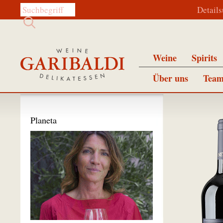
Diese Website durchsuchen:
Detail
Weine
Spirits
Über uns
Team
Planeta