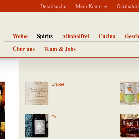
Detailsuche
Mein Konto
Garibaldi
Weine
Spirits
Alkoholfrei
Cucina
Gesch
Über uns
Team & Jobs
Grappe
Gin