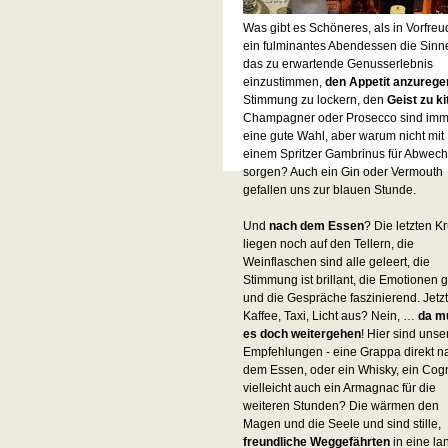
Was gibt es Schöneres, als in Vorfreu
ein fulminantes Abendessen die Sinn
das zu erwartende Genusserlebnis
einzustimmen,
den Appetit anzurege
Stimmung zu lockern, den
Geist zu ki
Champagner oder Prosecco sind imm
eine gute Wahl, aber warum nicht mit
einem Spritzer Gambrinus für Abwec
sorgen? Auch ein Gin oder Vermouth
gefallen uns zur blauen Stunde.
Und
nach dem Essen
? Die letzten K
liegen noch auf den Tellern, die
Weinflaschen sind alle geleert, die
Stimmung ist brillant, die Emotionen 
und die Gespräche faszinierend. Jetzt
Kaffee, Taxi, Licht aus? Nein, …
da m
es doch weitergehen
! Hier sind unse
Empfehlungen - eine Grappa direkt n
dem Essen, oder ein Whisky, ein Cog
vielleicht auch ein Armagnac für die
weiteren Stunden? Die wärmen den
Magen und die Seele und sind stille,
freundliche Weggefährten
in eine la