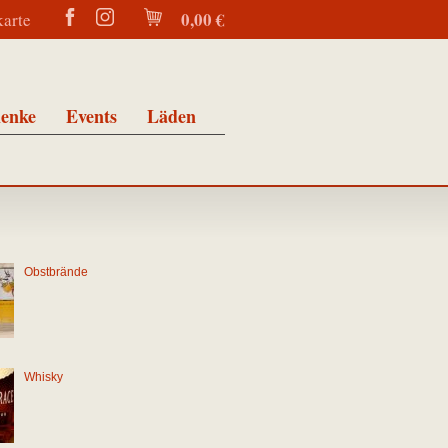
0,00 €
karte
enke
Events
Läden
Obstbrände
Whisky