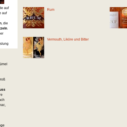
de auf
Rum
e auf
n
, die
tzeln
.
er
Vermouth, Liköre und Bitter
hslung
rümel
groß
uss
re
ach
nac,
nge