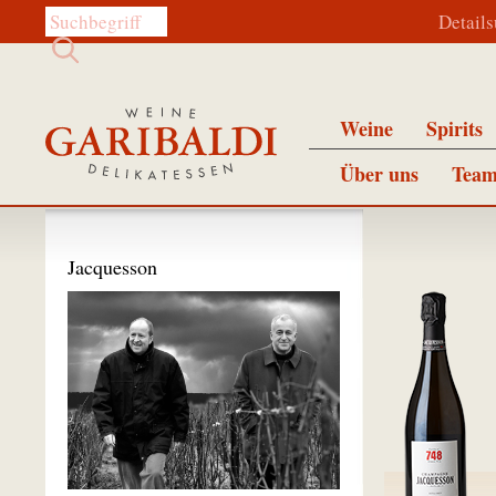
Diese Website durchsuchen:
Detail
Weine
Spirits
Über uns
Team
Jacquesson