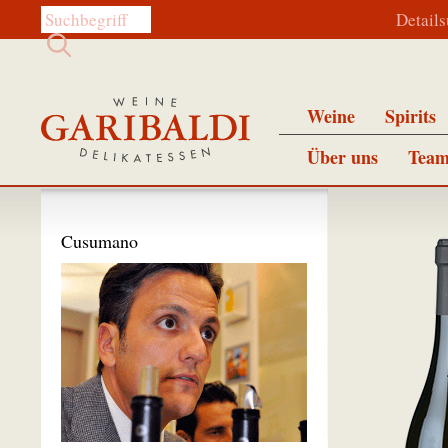
Diese Website durchsuchen:
Detail
Weine
Spirits
Über uns
Team
Cusumano