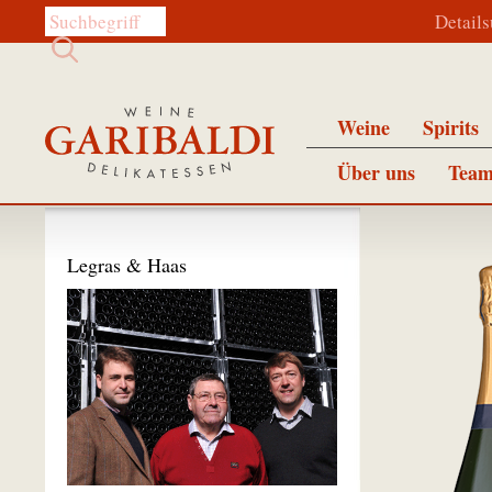
Diese Website durchsuchen:
Detail
Weine
Spirits
Über uns
Team
Legras & Haas