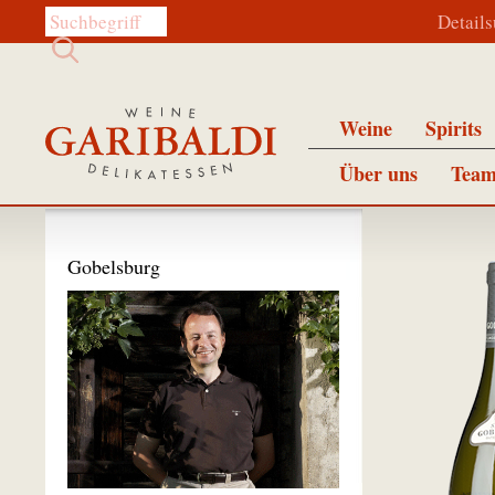
Diese Website durchsuchen:
Detail
Weine
Spirits
Über uns
Team
Gobelsburg