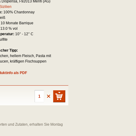
 Dispensa, I-92013 Menfi (AG)
Sizilien
e:
100% Chardonnay
eiß
:
10 Monate Barrique
:
13.0 % vol
mperatur:
10° - 12° C
ulfite
scher Tipp:
chen, hellem Fleisch, Pasta mit
cen, kräftigen Fischsuppen
uktinfo als PDF
erten und Zutaten, erhalten Sie Montag