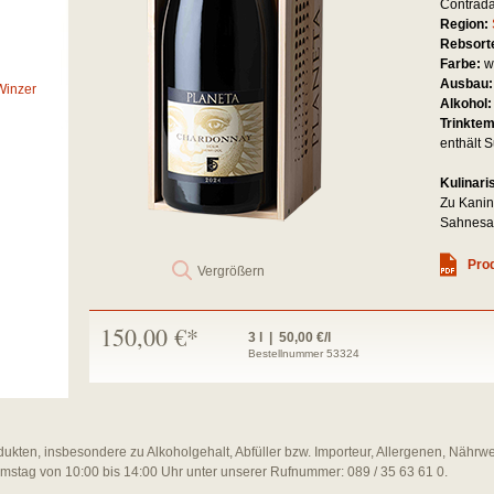
Contrada
Region:
Rebsort
Farbe:
w
Ausbau
Winzer
Alkohol
Trinkte
enthält S
Kulinari
Zu Kanin
Sahnesau
Prod
Vergrößern
150,00 €*
3 l | 50,00 €/l
Bestellnummer 53324
dukten, insbesondere zu Alkoholgehalt, Abfüller bzw. Importeur, Allergenen, Nährw
amstag von 10:00 bis 14:00 Uhr unter unserer Rufnummer: 089 / 35 63 61 0.