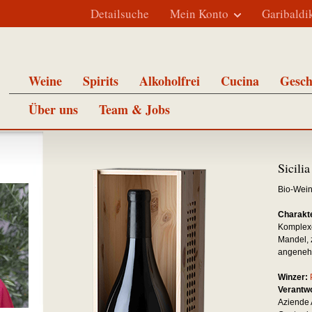
Detailsuche
Mein Konto
Garibaldi
Weine
Spirits
Alkoholfrei
Cucina
Gesch
Über uns
Team & Jobs
Sicil
Bio-Wei
Charakte
Komplexe
Mandel, z
angeneh
Winzer:
Verantwo
Aziende 