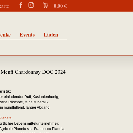
0,00 €
karte
enke
Events
Läden
ia Menfi Chardonnay DOC 2024
n
ristik:
r einladender Duft, Kastanienhonig,
arte Röstnote, feine Mineralik,
m mundfüllend, langer Abgang
Planeta
rtlicher Lebensmittelunternehmer:
Agricole Planeta s.s., Francesca Planeta,