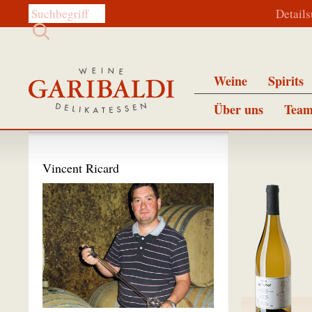
Diese Website durchsuchen:
Detail
Weine
Spirits
Über uns
Team
Vincent Ricard