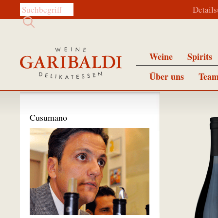
Diese Website durchsuchen:
Detail
Weine
Spirits
Über uns
Team
Cusumano