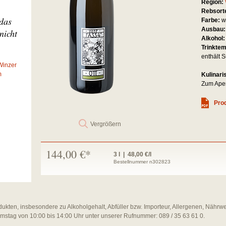
Region:
Rebsort
 das
Farbe:
w
Ausbau
nicht
Alkohol
Trinkte
enthält S
Winzer
m
Kulinari
Zum Aperi
Prod
Vergrößern
144,00 €*
3 l | 48,00 €/l
Bestellnummer n302823
dukten, insbesondere zu Alkoholgehalt, Abfüller bzw. Importeur, Allergenen, Nährw
amstag von 10:00 bis 14:00 Uhr unter unserer Rufnummer: 089 / 35 63 61 0.