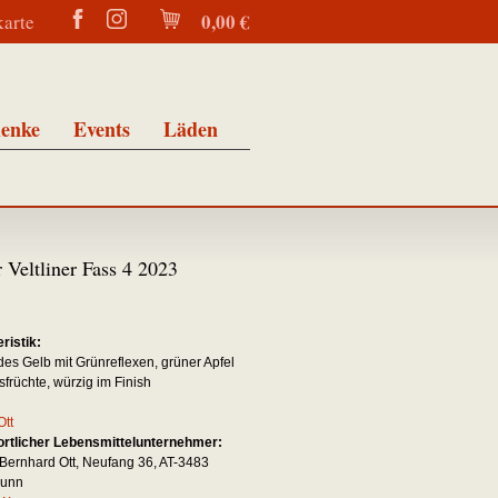
0,00 €
karte
enke
Events
Läden
 Veltliner Fass 4 2023
n
ristik:
des Gelb mit Grünreflexen, grüner Apfel
sfrüchte, würzig im Finish
Ott
rtlicher Lebensmittelunternehmer:
Bernhard Ott, Neufang 36, AT-3483
runn