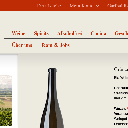
Detailsuche
Mein Konto
Garibaldi
Weine
Spirits
Alkoholfrei
Cucina
Gesch
Über uns
Team & Jobs
Grüner
Bio-Wei
Charakte
Strahlen
und Zitru
Winzer:
Verantwo
Weingut 
Feuersb