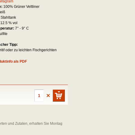
Wagram
e:
100% Grüner Veltliner
eiß
:
Stahltank
:
12.5 % vol
mperatur:
7° - 9° C
ulfite
scher Tipp:
tif oder zu leichten Fischgerichten
uktinfo als PDF
erten und Zutaten, erhalten Sie Montag