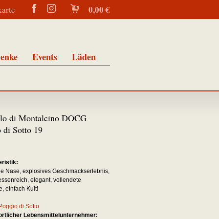
0,00 €
karte
enke
Events
Läden
llo di Montalcino DOCG
 di Sotto 19
n
ristik:
e Nase, explosives Geschmackserlebnis,
nessenreich, elegant, vollendete
, einfach Kult!
Poggio di Sotto
rtlicher Lebensmittelunternehmer: