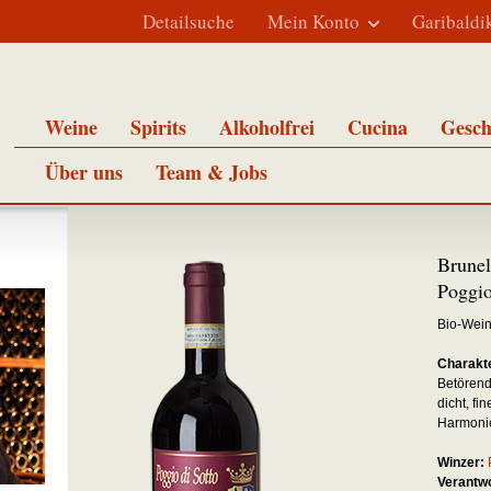
Detailsuche
Mein Konto
Garibaldi
Weine
Spirits
Alkoholfrei
Cucina
Gesch
Über uns
Team & Jobs
Brune
Poggio
Bio-Wei
Charakte
Betörend
dicht, fi
Harmonie
Winzer:
Verantwo