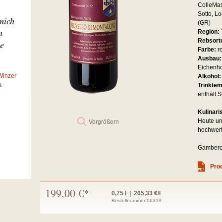
ColleMas
Sotto, L
mich
(GR)
m
Region:
Rebsort
ne
Farbe:
r
Ausbau
Eichenho
Winzer
Alkohol
a
Trinkte
enthält S
Kulinari
Heute un
Vergrößern
hochwert
Gambero:
Prod
199,00 €*
0,75 l | 265,33 €/l
Bestellnummer 06319