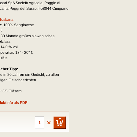
sari SpA Società Agricola, Poggio di
ocalità Poggi del Sasso, I-58044 Cinigiano
Toskana
e:
100% Sangiovese
ot
:
30 Monate großes slawonisches
lzfass
:
14.0 % vol
mperatur:
18° - 20° C
ulfite
scher Tipp:
d in 20 Jahren ein Gedicht, zu allen
igen Fleischgerichten
 3/3 Gläsern
uktinfo als PDF