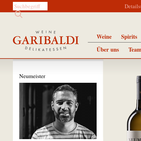
Diese Website durchsuchen:
Detail
Weine
Spirits
Über uns
Team
Neumeister