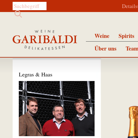
Diese Website durchsuchen:
Detail
Weine
Spirits
Über uns
Team
Legras & Haas