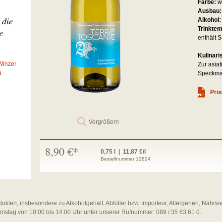
Farbe:
w
Ausbau
 die
Alkohol
Trinkte
e
enthält S
Kulinari
Winzer
Zur asia
a
Speckman
Prod
Vergrößern
8,90 €*
0,75 l | 11,87 €/l
Bestellnummer 12824
dukten, insbesondere zu Alkoholgehalt, Abfüller bzw. Importeur, Allergenen, Nährw
amstag von 10:00 bis 14:00 Uhr unter unserer Rufnummer: 089 / 35 63 61 0.