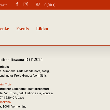
0,00 €
karte
enke
Events
Läden
ntino Toscana IGT 2024
ristik:
e, Mirabelle, zarte Mandelnote, saftig,
end, gutes Preis-Genuss-Verhältnis
Vini Tipici
rtlicher Lebensmittelunternehmer:
ei Vini Tipici, dell`Aretino s.c.a, Ponte a
7f, I-52040 Arezzo
Toskana
e:
100% Vermentino