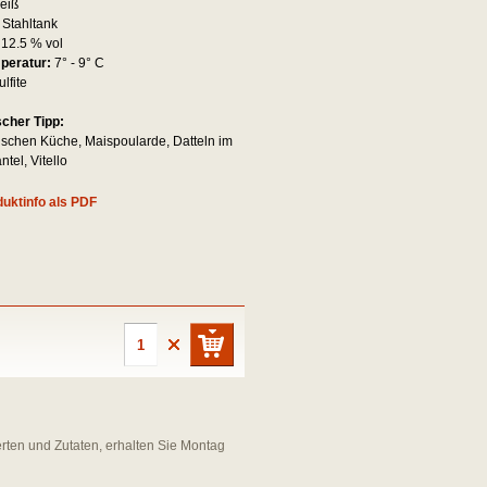
eiß
:
Stahltank
:
12.5 % vol
mperatur:
7° - 9° C
ulfite
scher Tipp:
tischen Küche, Maispoularde, Datteln im
tel, Vitello
uktinfo als PDF
erten und Zutaten, erhalten Sie Montag