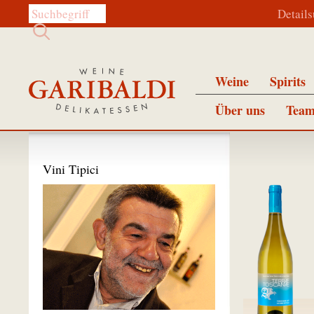
Diese Website durchsuchen:
Detail
Weine
Spirits
Über uns
Team
Vini Tipici