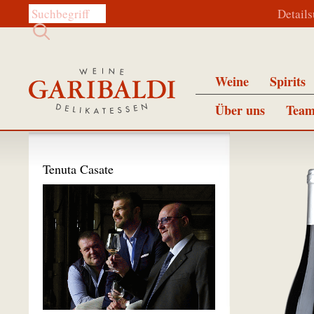
Diese Website durchsuchen:
Detail
Weine
Spirits
Über uns
Team
Tenuta Casate