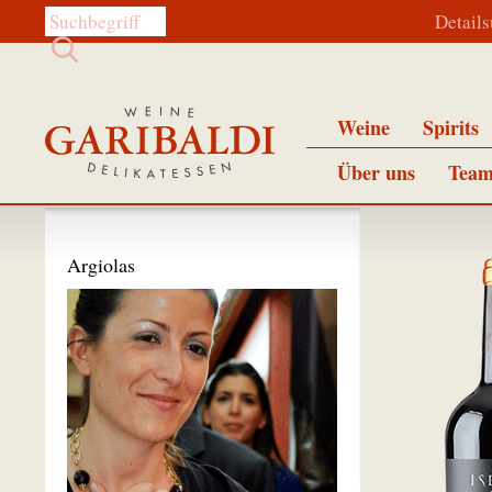
Diese Website durchsuchen:
Detail
Weine
Spirits
Über uns
Team
Argiolas