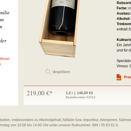
Rebsort
Farbe:
r
milie
Ausbau
um
Alkohol
Trinkte
en
enthält S
der
Kulinari
Ein Jahr
und für 
Winzer
Spectato
a
Vinous: 9
Vergrößern
Prod
219,00 €*
1,5 l | 146,00 €/l
Bestellnummer 02513
dukten, insbesondere zu Alkoholgehalt, Abfüller bzw. Importeur, Allergenen, Nährw
amstag von 10:00 bis 14:00 Uhr unter unserer Rufnummer: 089 / 35 63 61 0.