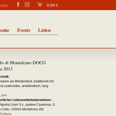
0,00 €
karte
enke
Events
Läden
llo di Montalcino DOCG
a 2013
ristik:
wein als Meisterstück, traditionell mit
nd Ledernoten, aristokratisch, lang
Lisini
rtlicher Lebensmittelunternehmer:
Agraria Lisini S.s., podere Casanova, S.
 Colle, I-53024 Montalcino (SI)
Toskana