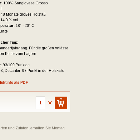
e:
100% Sangiovese Grosso
ot
:
48 Monate großes Holzfaß
:
14.0 % vol
mperatur:
18° - 20° C
ulfite
scher Tipp:
hundertjahrgang. Für die großen Anlässe
den Keller zum Lagern
r: 93/100 Punkten
3, Decanter: 97 Punkt in der Holzkiste
uktinfo als PDF
erten und Zutaten, erhalten Sie Montag