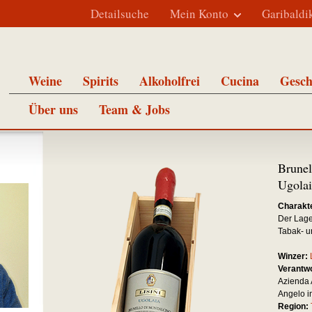
Detailsuche
Mein Konto
Garibaldi
Weine
Spirits
Alkoholfrei
Cucina
Gesch
Über uns
Team & Jobs
Brune
Ugolai
Charakte
Der Lagen
Tabak- u
Winzer:
Verantwo
Azienda 
Angelo in
Region: