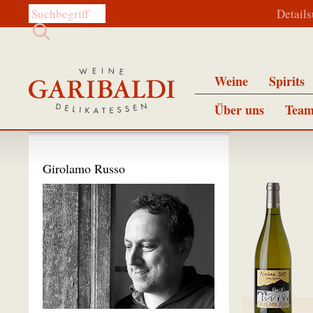
Diese Website durchsuchen:
Detail
Weine
Spirits
Über uns
Team
Girolamo Russo