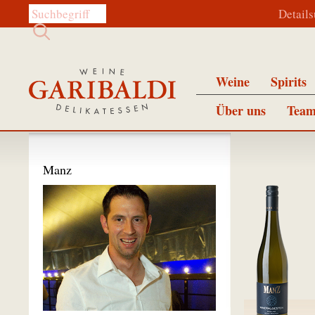
Diese Website durchsuchen:
Detail
Weine
Spirits
Über uns
Team
Manz