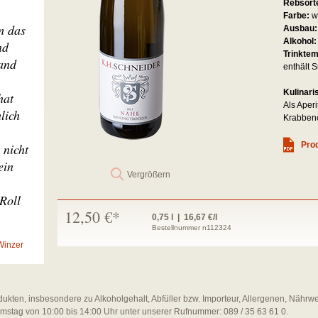
Rebsort
Farbe:
w
m das
Ausbau
Alkohol
nd
Trinkte
and
enthält S
Kulinari
hat
Als Aper
lich
Krabbenc
Prod
 nicht
ein
Vergrößern
Roll
12,50 €*
0,75 l | 16,67 €/l
Bestellnummer n112324
Winzer
dukten, insbesondere zu Alkoholgehalt, Abfüller bzw. Importeur, Allergenen, Nährw
amstag von 10:00 bis 14:00 Uhr unter unserer Rufnummer: 089 / 35 63 61 0.