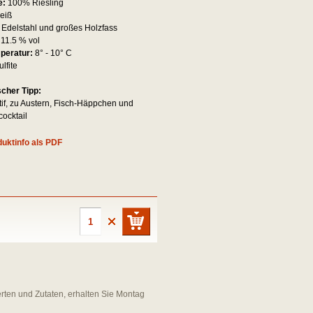
e:
100% Riesling
eiß
:
Edelstahl und großes Holzfass
:
11.5 % vol
mperatur:
8° - 10° C
ulfite
scher Tipp:
itif, zu Austern, Fisch-Häppchen und
ocktail
uktinfo als PDF
erten und Zutaten, erhalten Sie Montag