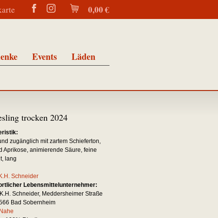
0,00 €
karte
enke
Events
Läden
esling trocken 2024
ristik:
und zugänglich mit zartem Schieferton,
nd Aprikose, animierende Säure, feine
t, lang
K.H. Schneider
rtlicher Lebensmittelunternehmer:
K.H. Schneider, Meddersheimer Straße
5566 Bad Sobernheim
Nahe