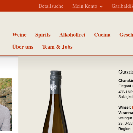
Detailsuche
Mein Konto
Garibaldi
Weine
Spirits
Alkoholfrei
Cucina
Gesch
Über uns
Team & Jobs
Gutsri
Charakte
Elegant 
Zitrus u
Salzigkei
Winzer:
Verantwo
Weingut 
29, D-5
Region: