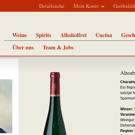
Detailsuche
Mein Konto
Garibaldi
Weine
Spirits
Alkoholfrei
Cucina
Gesch
Über uns
Team & Jobs
Altenb
Charakte
Ein filig
salzige M
Spannun
Winzer:
Verantwo
Weingut 
Dehenstr
Region: