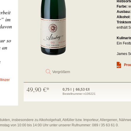
Rebsort
Farbe:
w
rbeit
Ausbau
Alkohol
r” im
Trinkte
 davon
enthält S
Kulinari
nur so
Ein Fest
n an
James Su
m
Prod
Vergrößern
Winzer
49,90 €*
0,75 l | 66,53 €/l
Bestellnummer n106221
dukten, insbesondere zu Alkoholgehalt, Abfüller bzw. Importeur, Allergenen, Nährw
amstag von 10:00 bis 14:00 Uhr unter unserer Rufnummer: 089 / 35 63 61 0.