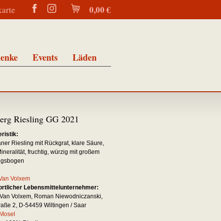
0,00 €
karte
enke
Events
Läden
erg Riesling GG 2021
ristik:
raner Riesling mit Rückgrat, klare Säure,
ineralität, fruchtig, würzig mit großem
gsbogen
Van Volxem
rtlicher Lebensmittelunternehmer:
Van Volxem, Roman Niewodniczanski,
aße 2, D-54459 Wiltingen / Saar
Mosel