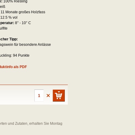
e:
100% Riesling
eiß
:
11 Monate großes Holzfass
:
12.5 % vol
mperatur:
8° - 10° C
ulfite
scher Tipp:
tagswein für besondere Anlässe
ckling: 94 Punkte
uktinfo als PDF
erten und Zutaten, erhalten Sie Montag