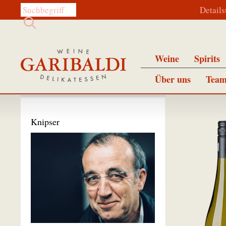
Diese Website durchsuchen:
Detail
Weine
Spirits
Über uns
Team
Knipser