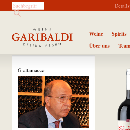
Diese Website durchsuchen:
Detail
Weine
Spirits
Über uns
Team
Grattamacco