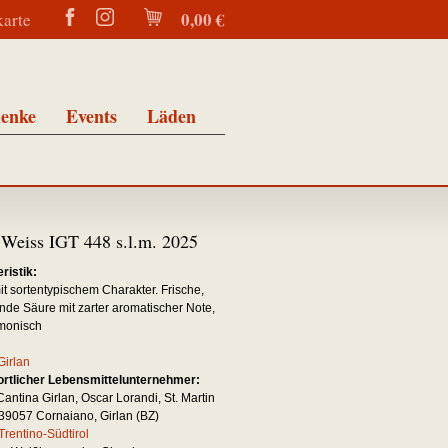
0,00 €
karte
enke
Events
Läden
Weiss IGT 448 s.l.m. 2025
ristik:
mit sortentypischem Charakter. Frische,
nde Säure mit zarter aromatischer Note,
monisch
Girlan
rtlicher Lebensmittelunternehmer:
Cantina Girlan, Oscar Lorandi, St. Martin
I-39057 Cornaiano, Girlan (BZ)
Trentino-Südtirol