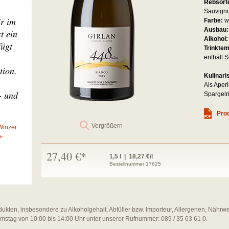
Rebsort
Sauvign
ir im
Farbe:
w
Ausbau
t ein
Alkohol
fügt
Trinkte
enthält S
tion.
Kulinari
Als Aper
- und
Spargelri
Prod
Vergrößern
Winzer
o-
27,40 €*
1,5 l | 18,27 €/l
Bestellnummer 17625
dukten, insbesondere zu Alkoholgehalt, Abfüller bzw. Importeur, Allergenen, Nährw
amstag von 10:00 bis 14:00 Uhr unter unserer Rufnummer: 089 / 35 63 61 0.