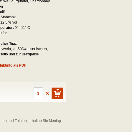
e:
Weißburgunder, Chardonnay,
on
eiß
:
Stahltank
:
12.5 % vol
mperatur:
9° - 11° C
ulfite
scher Tipp:
itivwein, zu Süßwasserfischen,
sotto und zur Brettljause
uktinfo als PDF
erten und Zutaten, erhalten Sie Montag