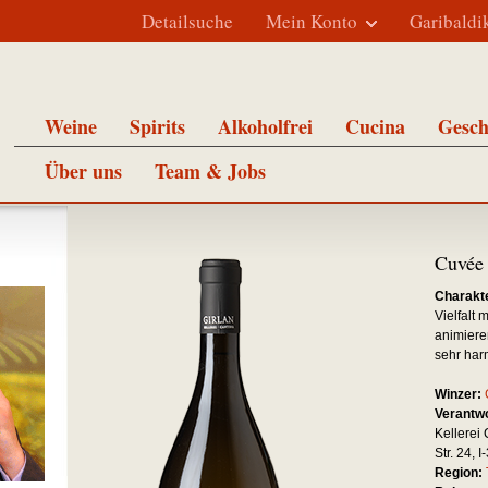
Detailsuche
Mein Konto
Garibaldi
Weine
Spirits
Alkoholfrei
Cucina
Gesch
Über uns
Team & Jobs
Cuvée 
Charakte
Vielfalt 
animiere
sehr har
Winzer:
Verantwo
Kellerei 
Str. 24, 
Region: