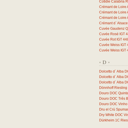
Cotidie Calabria 
Crémant de Loire 
Crémant de Loire 
Crémant de Loire 
Crémant d` Alsac
Cuvée Gaudenz Qb
Cuvée Rosé IGT 44
Cuvée Rot IGT 448
Cuvée Weiss IGT 4
Cuvée Weiss IGT 4
D
*
*
Dolcetto d` Alba 
Dolcetto d` Alba 
Dolcetto d` Alba 
Dönnhoff Riesling
Douro DOC Quinta
Douro DOC Três 
Douro DOC Vinho 
Dru el Crù Spuman
Dry White DOC Vi
Dürkheim 1C Ries