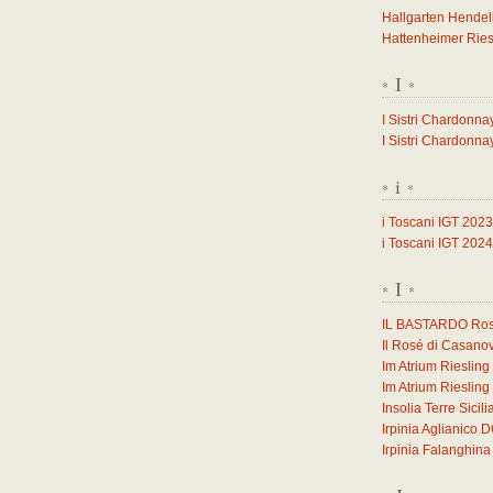
Hallgarten Hendel
Hattenheimer Ries
I
*
*
I Sistri Chardonna
I Sistri Chardonna
i
*
*
i Toscani IGT 2023
i Toscani IGT 2024
I
*
*
IL BASTARDO Ross
Il Rosé di Casano
Im Atrium Rieslin
Im Atrium Rieslin
Insolia Terre Sicil
Irpinia Aglianico
Irpinia Falanghi