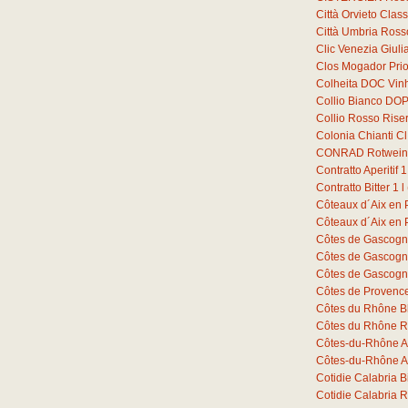
Città Orvieto Cla
Città Umbria Ross
Clic Venezia Giuli
Clos Mogador Prio
Colheita DOC Vin
Collio Bianco DOP
Collio Rosso Ris
Colonia Chianti C
CONRAD Rotwein 
Contratto Aperitif
1
Contratto Bitter
1
l
Côteaux d´Aix en
Côteaux d´Aix en
Côtes de Gascogn
Côtes de Gascogn
Côtes de Gascogn
Côtes de Provenc
Côtes du Rhône B
Côtes du Rhône R
Côtes-du-Rhône A
Côtes-du-Rhône A
Cotidie Calabria 
Cotidie Calabria 