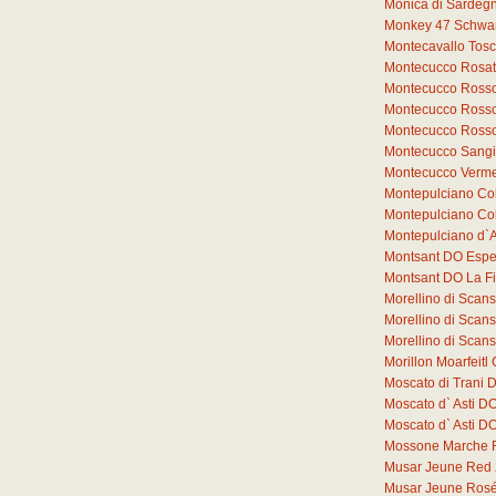
Monica di Sardeg
Monkey 47 Schwar
Montecavallo Tos
Montecucco Rosat
Montecucco Rosso
Montecucco Rosso
Montecucco Rosso
Montecucco Sang
Montecucco Verme
Montepulciano Co
Montepulciano Co
Montepulciano d`
Montsant DO Espe
Montsant DO La F
Morellino di Sca
Morellino di Sca
Morellino di Sca
Morillon Moarfeit
Moscato di Trani 
Moscato d` Asti D
Moscato d` Asti 
Mossone Marche 
Musar Jeune Red
Musar Jeune Ros