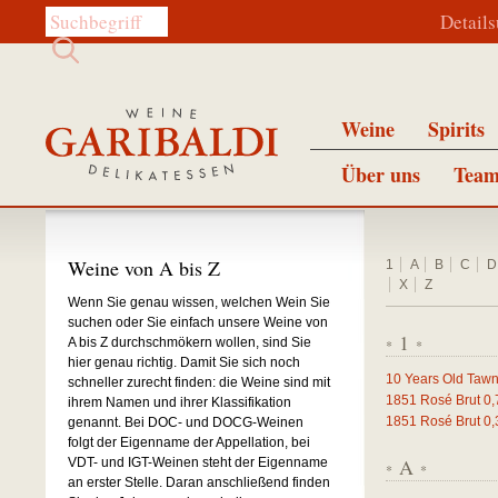
Diese Website durchsuchen:
Detail
Weine
Spirits
Über uns
Team
Weine von A bis Z
1
A
B
C
D
X
Z
Wenn Sie genau wissen, welchen Wein Sie
suchen oder Sie einfach unsere Weine von
1
A bis Z durchschmökern wollen, sind Sie
*
*
hier genau richtig. Damit Sie sich noch
10 Years Old Tawn
schneller zurecht finden: die Weine sind mit
1851 Rosé Brut
0,
ihrem Namen und ihrer Klassifikation
1851 Rosé Brut
0,
genannt. Bei DOC- und DOCG-Weinen
folgt der Eigenname der Appellation, bei
A
VDT- und IGT-Weinen steht der Eigenname
*
*
an erster Stelle. Daran anschließend finden