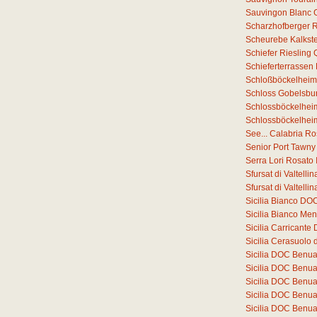
Sauvingon Blanc 
Scharzhofberger Ri
Scheurebe Kalkste
Schiefer Riesling
Schieferterrassen
Schloßböckelheim
Schloss Gobelsbur
Schlossböckelheim
Schlossböckelheim
See... Calabria R
Senior Port Tawny
Serra Lori Rosato
Sfursat di Valtell
Sfursat di Valtell
Sicilia Bianco DO
Sicilia Bianco Me
Sicilia Carricant
Sicilia Cerasuolo 
Sicilia DOC Benu
Sicilia DOC Benu
Sicilia DOC Benu
Sicilia DOC Benu
Sicilia DOC Benu