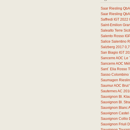
Saar Riesling QbA
Saar Riesling QbA
Saffredi IGT 2022
Saint-Emilion Gra
Salealto Terre Sic
Salento Rosso IG
Salice Salentino 
Salzberg 2017
0,7
San Biagio IGT 2
Sancerre AOC Le 
Sancerre AOC Mélo
Sant` Elia Rosso T
Sasso Colombino 
Saumagen Riesli
Saumur AOC Brut 
Sauternes AC 201
Sauvignon Bl. Kl
Sauvignon Bl. St
Sauvignon Blanc 
Sauvignon Castel 
Sauvignon Collio
Sauvignon Friuli
Sauvignon Tourain