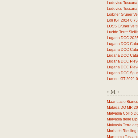
Lodovico Toscana
Lodovico Toscana
Loibner Grüner Vel
Loli IGT 2024
0,75
LÖSS Grüner Veltl
Lucido Terre Sicil
Lugana DOC 202
Lugana DOC Catul
Lugana DOC Catul
Lugana DOC Catul
Lugana DOC Piev
Lugana DOC Piev
Lugana DOC Spuma
Lumeo IGT 2021
0
M
*
*
Maar Lazio Bianc
Malaga DO MR 2
Malvasia Collio 
Malvasia delle Li
Malvasia Terre deg
Marbach Riesling 
Maremma Toscana