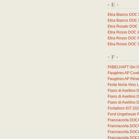
E
*
*
Etna Bianco DOC 
Etna Bianco DOC 
Etna Rosato DOC
Etna Rosso DOC à
Etna Rosso DOC F
Etna Rosso DOC 
F
*
*
FABELHAFT Gin
0
Faugères AP Cuvé
Faugères AP Rése
Festa Norìa Vino 
Fiano di Avellino
Fiano di Avellino
Fiano di Avellino
Fontalloro IGT 20
Forst Ungeheuer 
Franciacorta DOC
Franciacorta DOC
Franciacorta DOC
Franciacorta DOC