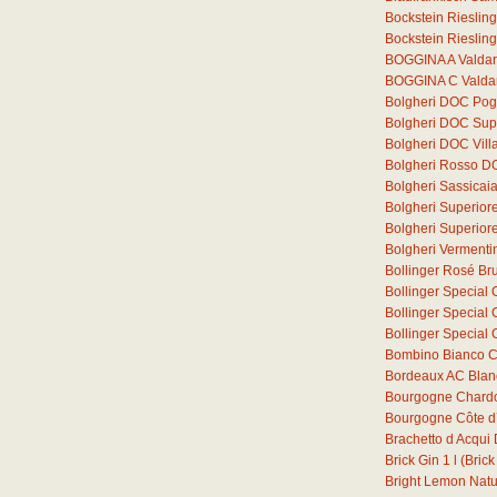
Bockstein Rieslin
Bockstein Rieslin
BOGGINA A Valdar
BOGGINA C Valdar
Bolgheri DOC Pogg
Bolgheri DOC Supe
Bolgheri DOC Vill
Bolgheri Rosso D
Bolgheri Sassica
Bolgheri Superior
Bolgheri Superio
Bolgheri Verment
Bollinger Rosé Bru
Bollinger Special 
Bollinger Special 
Bollinger Special 
Bombino Bianco C
Bordeaux AC Blan
Bourgogne Chard
Bourgogne Côte d´
Brachetto d Acqu
Brick Gin
1
l
(Brick
Bright Lemon Natura