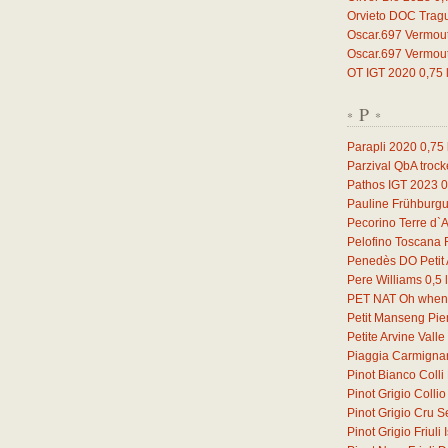
Orvieto DOC Trag
Oscar.697 Vermou
Oscar.697 Vermou
OT IGT 2020
0,75
P
*
*
Parapli 2020
0,75
Parzival QbA troc
Pathos IGT 2023
0
Pauline Frühburg
Pecorino Terre d`
Pelofino Toscana
Penedès DO Petit 
Pere Williams
0,5
l
PET NAT Oh when 
Petit Manseng Pi
Petite Arvine Vall
Piaggia Carmign
Pinot Bianco Coll
Pinot Grigio Coll
Pinot Grigio Cru S
Pinot Grigio Friul