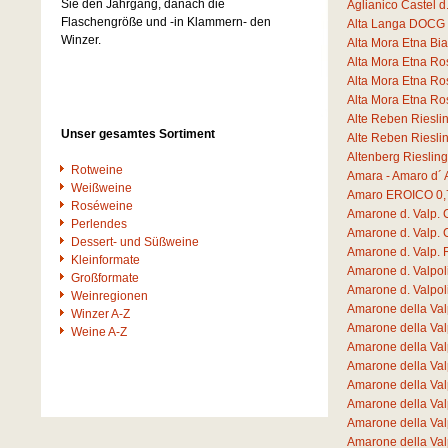
Sie den Jahrgang, danach die
Aglianico Castel 
Flaschengröße und -in Klammern- den
Alta Langa DOCG 
Winzer.
Alta Mora Etna B
Alta Mora Etna R
Alta Mora Etna R
Alta Mora Etna R
Alte Reben Riesli
Unser gesamtes Sortiment
Alte Reben Riesli
Altenberg Rieslin
Rotweine
Amara - Amaro d´ 
Weißweine
Amaro EROICO
0,
Roséweine
Amarone d. Valp. 
Perlendes
Amarone d. Valp. 
Dessert- und Süßweine
Amarone d. Valp.
Kleinformate
Amarone d. Valpo
Großformate
Amarone d. Valpo
Weinregionen
Amarone della Va
Winzer A-Z
Amarone della Va
Weine A-Z
Amarone della Va
Amarone della Val
Amarone della Val
Amarone della Va
Amarone della Va
Amarone della Va