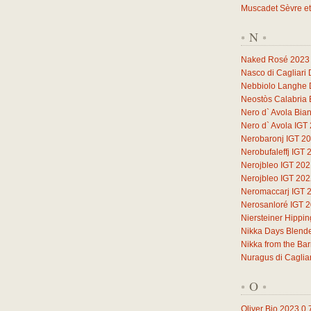
Muscadet Sèvre et
N
*
*
Naked Rosé 2023
Nasco di Cagliari
Nebbiolo Langhe
Neostòs Calabria 
Nero d` Avola Bia
Nero d` Avola IGT
Nerobaronj IGT 2
Nerobufaleffj IGT 
Nerojbleo IGT 20
Nerojbleo IGT 20
Neromaccarj IGT 
Nerosanloré IGT 
Niersteiner Hippi
Nikka Days Blend
Nikka from the Ba
Nuragus di Caglia
O
*
*
Oliver Bio 2023
0,