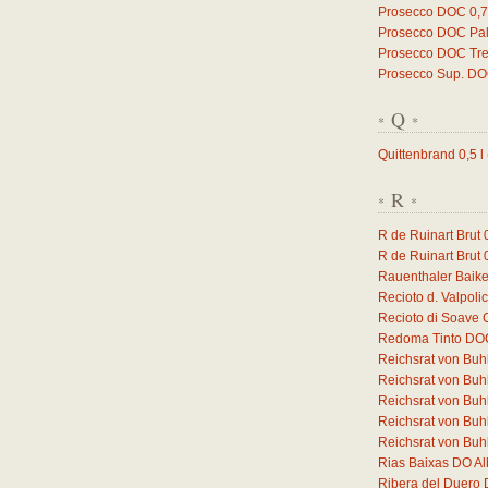
Prosecco DOC
0,
Prosecco DOC Pal
Prosecco DOC Trev
Prosecco Sup. D
Q
*
*
Quittenbrand
0,5
l
R
*
*
R de Ruinart Brut
R de Ruinart Brut
Rauenthaler Baike
Recioto d. Valpol
Recioto di Soave
Redoma Tinto DO
Reichsrat von Buh
Reichsrat von Buh
Reichsrat von Buh
Reichsrat von Buhl
Reichsrat von Buhl
Rias Baixas DO Al
Ribera del Duero 