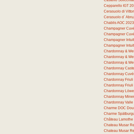
Castello Solicchia
Cepparello IGT 2
Cerasuolo di Vitto
Cerasuolo d` Abr
Chablis AOC 2023
Champagner Cuvée 
Champagner Cuvée 
Champagner Intuit
Champagner Intuit
Chardonnay & Wei
Chardonnay & Wei
Chardonnay & Wei
Chardonnay Castel
Chardonnay Cuvée
Chardonnay Friul
Chardonnay Friuli
Chardonnay Löwe
Chardonnay Miner
Chardonnay Valle
Charme DOC Dou
Charme Spätburg
Château Lamothe 
Chateau Musar R
Chateau Musar R