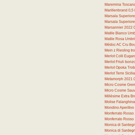
Maremma Toscana
Marillenbrand
0,5
Marsala Superiore
Marsala Superiore
Marsannier 2022
Matile Bianco Umb
Matile Rosa Umbr
Médoc AC Cru Bou
Mein z Riesling t
Merlot Colli Euga
Merlot Friuli Iso
Merlot Opoka Tro
Merlot Terre Sicil
Metamorph 2021
Micro Cosme Gren
Micro Cosme Sauv
Millésime Extra Br
Molise Falanghin
Mondino Aperitivo
Monferrato Rosso 
Monferrato Rosso
Monica di Sardeg
Monica di Sardeg