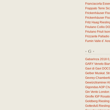
Franciacorta Esse
Frappato Terre Sic
Frickenhäuser Fis
Frickenhäuser Fis
Fritz Haag Riesli
Friulano Collio D
Friulano Friuli I
Frizzante Palladio
Fumin Valle d` Ao
G
*
*
Gabarinza 2018
0
GARY Veneto Bian
Gavi di Gavi DOC
Gelber Muskat. S
Gevrey-Chamberti
Gewürztraminer A
Gigondas AOP Châ
Gin Vento London 
Girofle IGP Rosat
Goldberg Rieslin
Gottesfuß Rieslin