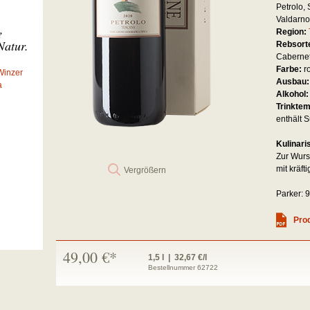
Petrolo, 
Valdarno
,
Region:
Natur.
Rebsort
Caberne
Farbe:
r
Winzer
Ausbau
a
Alkohol
Trinkte
enthält S
Kulinari
Zur Wurs
mit kräft
Vergrößern
Parker: 
Prod
49,00 €*
1,5 l | 32,67 €/l
Bestellnummer 62722