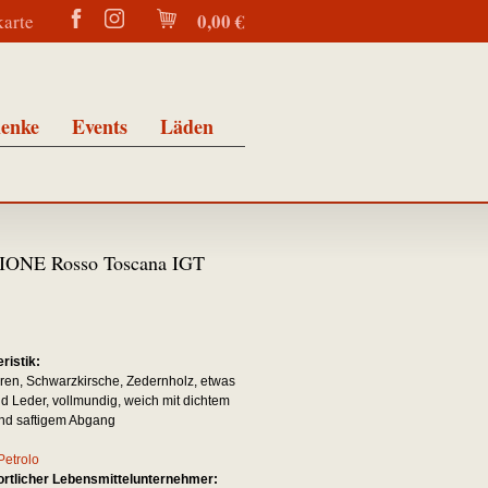
0,00 €
karte
enke
Events
Läden
ONE Rosso Toscana IGT
n
ristik:
en, Schwarzkirsche, Zedernholz, etwas
d Leder, vollmundig, weich mit dichtem
nd saftigem Abgang
Petrolo
rtlicher Lebensmittelunternehmer: