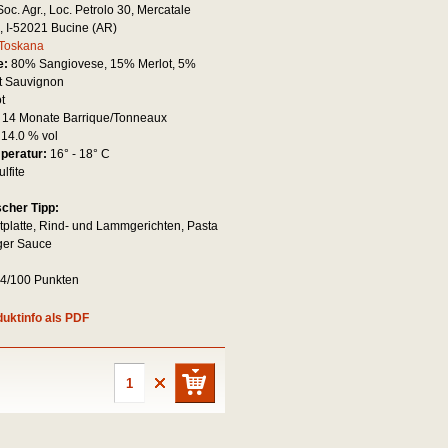
Soc. Agr., Loc. Petrolo 30, Mercatale
, I-52021 Bucine (AR)
Toskana
e:
80% Sangiovese, 15% Merlot, 5%
t Sauvignon
ot
:
14 Monate Barrique/Tonneaux
:
14.0 % vol
mperatur:
16° - 18° C
ulfite
scher Tipp:
tplatte, Rind- und Lammgerichten, Pasta
iger Sauce
94/100 Punkten
uktinfo als PDF