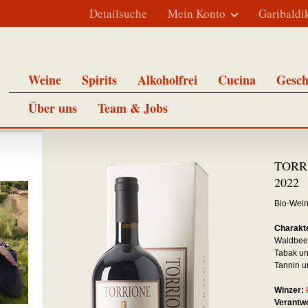
Detailsuche
Mein Konto
Garibaldi
Weine
Spirits
Alkoholfrei
Cucina
Gesch
Über uns
Team & Jobs
TORRI
2022
Bio-Wei
Charakte
Waldbeer
Tabak un
Tannin u
Winzer:
Verantwo