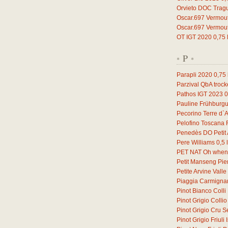
Orvieto DOC Trag
Oscar.697 Vermou
Oscar.697 Vermou
OT IGT 2020
0,75
P
*
*
Parapli 2020
0,75
Parzival QbA troc
Pathos IGT 2023
0
Pauline Frühburg
Pecorino Terre d`
Pelofino Toscana
Penedès DO Petit 
Pere Williams
0,5
l
PET NAT Oh when 
Petit Manseng Pi
Petite Arvine Vall
Piaggia Carmign
Pinot Bianco Coll
Pinot Grigio Coll
Pinot Grigio Cru S
Pinot Grigio Friul