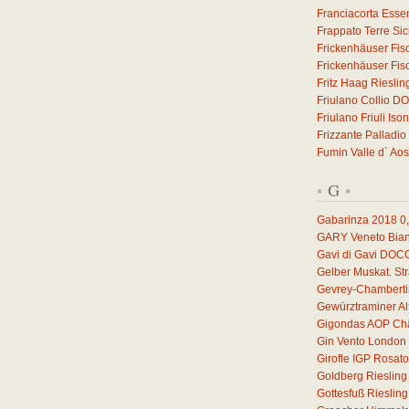
Franciacorta Esse
Frappato Terre Sic
Frickenhäuser Fis
Frickenhäuser Fis
Fritz Haag Riesli
Friulano Collio D
Friulano Friuli I
Frizzante Palladio
Fumin Valle d` Ao
G
*
*
Gabarinza 2018
0
GARY Veneto Bian
Gavi di Gavi DOC
Gelber Muskat. S
Gevrey-Chamberti
Gewürztraminer A
Gigondas AOP Châ
Gin Vento London 
Girofle IGP Rosat
Goldberg Rieslin
Gottesfuß Rieslin