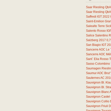
Saar Riesling QbA
Saar Riesling QbA
Saffredi IGT 2022
Saint-Emilion Gra
Salealto Terre Sic
Salento Rosso IG
Salice Salentino 
Salzberg 2017
0,7
San Biagio IGT 2
Sancerre AOC Le 
Sancerre AOC Mélo
Sant` Elia Rosso T
Sasso Colombino 
Saumagen Riesli
Saumur AOC Brut 
Sauternes AC 201
Sauvignon Bl. Kl
Sauvignon Bl. St
Sauvignon Blanc 
Sauvignon Castel 
Sauvignon Collio
Sauvignon Friuli
Sauvignon Tourain