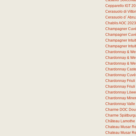
Castello Solicchia
Cepparello IGT 2
Cerasuolo di Vitto
Cerasuolo d` Abr
Chablis AOC 2023
Champagner Cuvée 
Champagner Cuvée 
Champagner Intuit
Champagner Intuit
Chardonnay & Wei
Chardonnay & Wei
Chardonnay & Wei
Chardonnay Castel
Chardonnay Cuvée
Chardonnay Friul
Chardonnay Friuli
Chardonnay Löwe
Chardonnay Miner
Chardonnay Valle
Charme DOC Dou
Charme Spätburg
Château Lamothe 
Chateau Musar R
Chateau Musar R