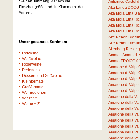
Sie den Jahrgang, danach die
Aglianico Castel 
Flaschengröße und -in Klammern- den
Alta Langa DOCG 
Winzer.
Alta Mora Etna B
Alta Mora Etna R
Alta Mora Etna R
Alta Mora Etna R
Alte Reben Riesli
Unser gesamtes Sortiment
Alte Reben Riesli
Altenberg Rieslin
Rotweine
Amara - Amaro d´ 
Weißweine
Amaro EROICO
0,
Roséweine
Amarone d. Valp. 
Perlendes
Amarone d. Valp. 
Dessert- und Süßweine
Amarone d. Valp.
Kleinformate
Amarone d. Valpo
Großformate
Amarone d. Valpo
Weinregionen
Amarone della Va
Winzer A-Z
Amarone della Va
Weine A-Z
Amarone della Va
Amarone della Val
Amarone della Val
Amarone della Va
Amarone della Va
Amarone della Va