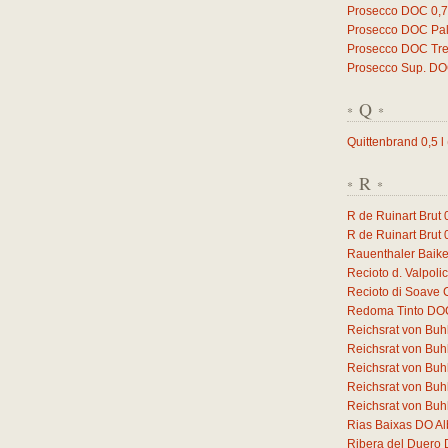
Prosecco DOC
0,
Prosecco DOC Pal
Prosecco DOC Trev
Prosecco Sup. D
Q
*
*
Quittenbrand
0,5
l
R
*
*
R de Ruinart Brut
R de Ruinart Brut
Rauenthaler Baike
Recioto d. Valpol
Recioto di Soave
Redoma Tinto DO
Reichsrat von Buh
Reichsrat von Buh
Reichsrat von Buh
Reichsrat von Buhl
Reichsrat von Buhl
Rias Baixas DO Al
Ribera del Duero 