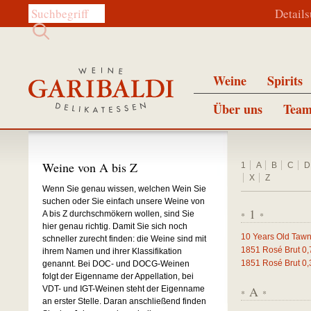
Diese Website durchsuchen:
Detail
Weine
Spirits
Über uns
Team
Weine von A bis Z
1
A
B
C
D
X
Z
Wenn Sie genau wissen, welchen Wein Sie
suchen oder Sie einfach unsere Weine von
1
A bis Z durchschmökern wollen, sind Sie
*
*
hier genau richtig. Damit Sie sich noch
10 Years Old Tawn
schneller zurecht finden: die Weine sind mit
1851 Rosé Brut
0,
ihrem Namen und ihrer Klassifikation
1851 Rosé Brut
0,
genannt. Bei DOC- und DOCG-Weinen
folgt der Eigenname der Appellation, bei
A
VDT- und IGT-Weinen steht der Eigenname
*
*
an erster Stelle. Daran anschließend finden