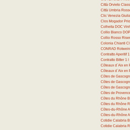
Città Orvieto Cla
Città Umbria Ross
Clic Venezia Giuli
Clos Mogador Prio
Colheita DOC Vin
Collio Bianco DOP
Collio Rosso Ris
Colonia Chianti C
CONRAD Rotwein 
Contratto Aperitif
1
Contratto Bitter
1
l
Côteaux d´Aix en
Côteaux d´Aix en
Côtes de Gascogn
Côtes de Gascogn
Côtes de Gascogn
Côtes de Provenc
Côtes du Rhône B
Côtes du Rhône R
Côtes-du-Rhône A
Côtes-du-Rhône A
Cotidie Calabria 
Cotidie Calabria 