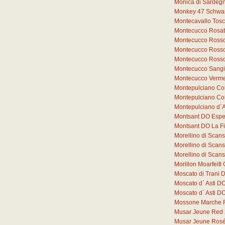
Monica di Sardeg
Monkey 47 Schwar
Montecavallo Tos
Montecucco Rosat
Montecucco Rosso
Montecucco Rosso
Montecucco Rosso
Montecucco Sang
Montecucco Verme
Montepulciano Co
Montepulciano Co
Montepulciano d`
Montsant DO Espe
Montsant DO La F
Morellino di Sca
Morellino di Sca
Morellino di Sca
Morillon Moarfeit
Moscato di Trani 
Moscato d` Asti D
Moscato d` Asti 
Mossone Marche 
Musar Jeune Red
Musar Jeune Ros