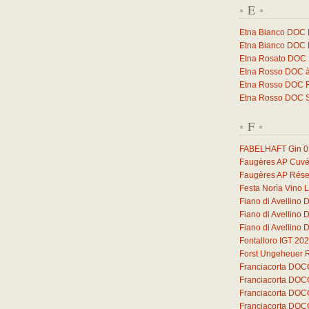
E
*
*
Etna Bianco DOC 
Etna Bianco DOC 
Etna Rosato DOC
Etna Rosso DOC à
Etna Rosso DOC F
Etna Rosso DOC 
F
*
*
FABELHAFT Gin
0
Faugères AP Cuvé
Faugères AP Rése
Festa Norìa Vino 
Fiano di Avellino
Fiano di Avellino
Fiano di Avellino
Fontalloro IGT 20
Forst Ungeheuer 
Franciacorta DOC
Franciacorta DOC
Franciacorta DOC
Franciacorta DOC