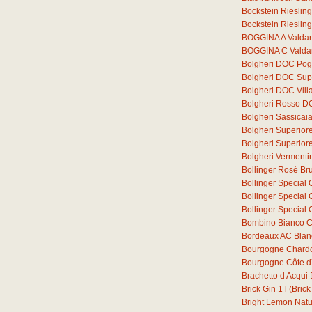
Bockstein Rieslin
Bockstein Rieslin
BOGGINA A Valdar
BOGGINA C Valdar
Bolgheri DOC Pogg
Bolgheri DOC Supe
Bolgheri DOC Vill
Bolgheri Rosso D
Bolgheri Sassica
Bolgheri Superior
Bolgheri Superio
Bolgheri Verment
Bollinger Rosé Bru
Bollinger Special 
Bollinger Special 
Bollinger Special 
Bombino Bianco C
Bordeaux AC Blan
Bourgogne Chard
Bourgogne Côte d´
Brachetto d Acqu
Brick Gin
1
l
(Brick
Bright Lemon Natura