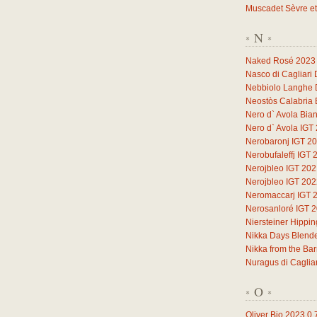
Muscadet Sèvre et
N
*
*
Naked Rosé 2023
Nasco di Cagliari
Nebbiolo Langhe
Neostòs Calabria 
Nero d` Avola Bia
Nero d` Avola IGT
Nerobaronj IGT 2
Nerobufaleffj IGT 
Nerojbleo IGT 20
Nerojbleo IGT 20
Neromaccarj IGT 
Nerosanloré IGT 
Niersteiner Hippi
Nikka Days Blend
Nikka from the Ba
Nuragus di Caglia
O
*
*
Oliver Bio 2023
0,