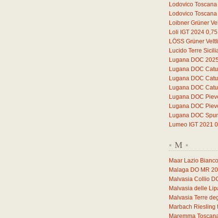
Lodovico Toscana
Lodovico Toscana
Loibner Grüner Vel
Loli IGT 2024
0,75
LÖSS Grüner Veltl
Lucido Terre Sicil
Lugana DOC 202
Lugana DOC Catul
Lugana DOC Catul
Lugana DOC Catul
Lugana DOC Piev
Lugana DOC Piev
Lugana DOC Spuma
Lumeo IGT 2021
0
M
*
*
Maar Lazio Bianc
Malaga DO MR 2
Malvasia Collio 
Malvasia delle Li
Malvasia Terre deg
Marbach Riesling 
Maremma Toscana