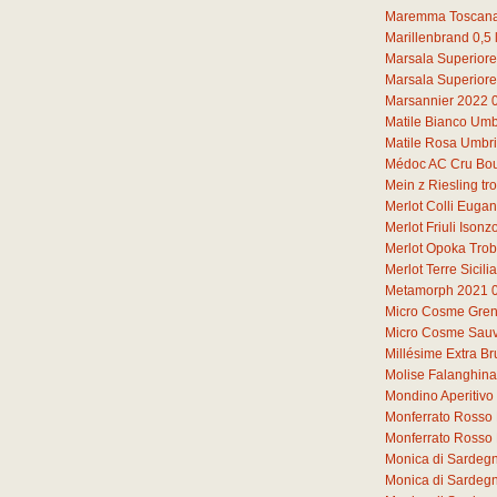
Maremma Toscana
Marillenbrand
0,5
Marsala Superiore
Marsala Superiore
Marsannier 2022
Matile Bianco Umb
Matile Rosa Umbr
Médoc AC Cru Bou
Mein z Riesling t
Merlot Colli Euga
Merlot Friuli Iso
Merlot Opoka Tro
Merlot Terre Sicil
Metamorph 2021
Micro Cosme Gren
Micro Cosme Sauv
Millésime Extra Br
Molise Falanghin
Mondino Aperitivo
Monferrato Rosso 
Monferrato Rosso
Monica di Sardeg
Monica di Sardeg