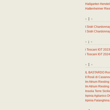
Hallgarten Hendel
Hattenheimer Ries
I
*
*
I Sistri Chardonna
I Sistri Chardonna
i
*
*
i Toscani IGT 2023
i Toscani IGT 2024
I
*
*
IL BASTARDO Ross
Il Rosé di Casano
Im Atrium Rieslin
Im Atrium Rieslin
Insolia Terre Sicil
Irpinia Aglianico
Irpinia Falanghi