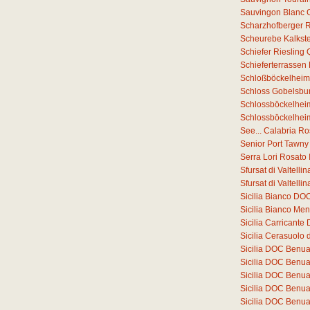
Sauvingon Blanc 
Scharzhofberger Ri
Scheurebe Kalkste
Schiefer Riesling
Schieferterrassen
Schloßböckelheim
Schloss Gobelsbur
Schlossböckelheim
Schlossböckelheim
See... Calabria R
Senior Port Tawny
Serra Lori Rosato
Sfursat di Valtell
Sfursat di Valtell
Sicilia Bianco DO
Sicilia Bianco Me
Sicilia Carricant
Sicilia Cerasuolo 
Sicilia DOC Benu
Sicilia DOC Benu
Sicilia DOC Benu
Sicilia DOC Benu
Sicilia DOC Benu