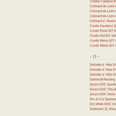
Cotidie Calabria 
Crémant de Loire 
Crémant de Loire 
Crémant de Loire 
Crémant d` Alsac
Cuvée Gaudenz Qb
Cuvée Rosé IGT 44
Cuvée Rot IGT 448
Cuvée Weiss IGT 4
Cuvée Weiss IGT 4
D
*
*
Dolcetto d` Alba 
Dolcetto d` Alba 
Dolcetto d` Alba 
Dönnhoff Riesling
Douro DOC Quinta
Douro DOC Três 
Douro DOC Vinho 
Dru el Crù Spuman
Dry White DOC Vi
Dürkheim 1C Ries