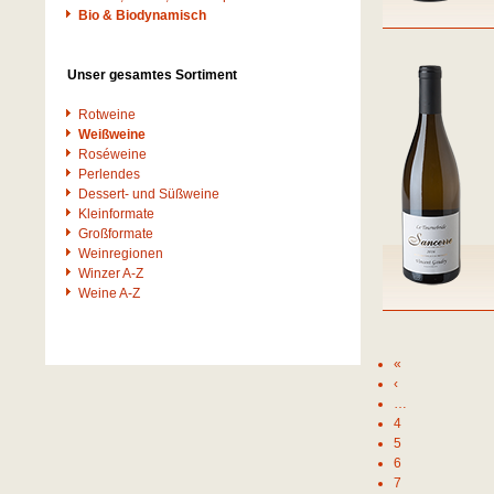
Bio & Biodynamisch
Unser gesamtes Sortiment
Rotweine
Weißweine
Roséweine
Perlendes
Dessert- und Süßweine
Kleinformate
Großformate
Weinregionen
Winzer A-Z
Weine A-Z
«
‹
…
4
5
6
7