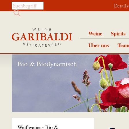
Diese Website durchsuchen:
Detail
Weine
Spirits
Über uns
Team
Bio & Biodynamisch
Weißweine - Bio &