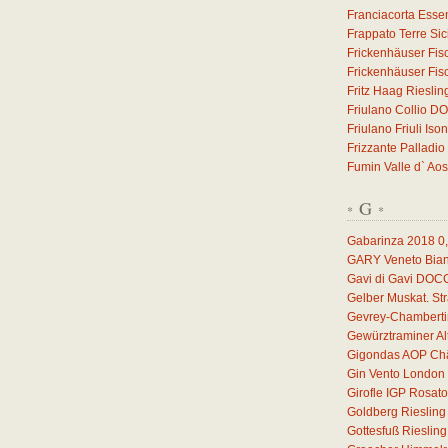
Franciacorta Esse
Frappato Terre Sic
Frickenhäuser Fis
Frickenhäuser Fis
Fritz Haag Riesli
Friulano Collio D
Friulano Friuli I
Frizzante Palladio
Fumin Valle d` Ao
G
*
*
Gabarinza 2018
0
GARY Veneto Bian
Gavi di Gavi DOC
Gelber Muskat. S
Gevrey-Chamberti
Gewürztraminer A
Gigondas AOP Châ
Gin Vento London 
Girofle IGP Rosat
Goldberg Rieslin
Gottesfuß Rieslin