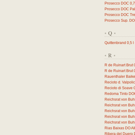
Prosecco DOC
0,
Prosecco DOC Pal
Prosecco DOC Trev
Prosecco Sup. D
Q
*
*
Quittenbrand
0,5
l
R
*
*
R de Ruinart Brut
R de Ruinart Brut
Rauenthaler Baike
Recioto d. Valpol
Recioto di Soave
Redoma Tinto DO
Reichsrat von Buh
Reichsrat von Buh
Reichsrat von Buh
Reichsrat von Buhl
Reichsrat von Buhl
Rias Baixas DO Al
Ribera del Duero 