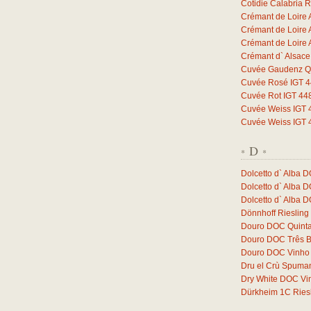
Cotidie Calabria 
Crémant de Loire 
Crémant de Loire 
Crémant de Loire 
Crémant d` Alsac
Cuvée Gaudenz Qb
Cuvée Rosé IGT 44
Cuvée Rot IGT 448
Cuvée Weiss IGT 4
Cuvée Weiss IGT 4
D
*
*
Dolcetto d` Alba 
Dolcetto d` Alba 
Dolcetto d` Alba 
Dönnhoff Riesling
Douro DOC Quinta
Douro DOC Três 
Douro DOC Vinho 
Dru el Crù Spuman
Dry White DOC Vi
Dürkheim 1C Ries