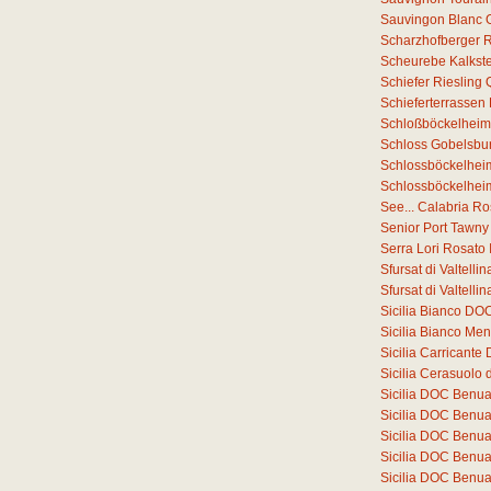
Sauvingon Blanc 
Scharzhofberger Ri
Scheurebe Kalkste
Schiefer Riesling
Schieferterrassen
Schloßböckelheim
Schloss Gobelsbur
Schlossböckelheim
Schlossböckelheim
See... Calabria R
Senior Port Tawny
Serra Lori Rosato
Sfursat di Valtell
Sfursat di Valtell
Sicilia Bianco DO
Sicilia Bianco Me
Sicilia Carricant
Sicilia Cerasuolo 
Sicilia DOC Benu
Sicilia DOC Benu
Sicilia DOC Benu
Sicilia DOC Benu
Sicilia DOC Benu