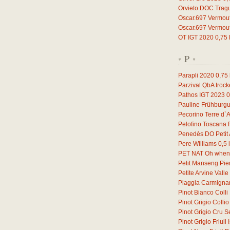
Orvieto DOC Trag
Oscar.697 Vermou
Oscar.697 Vermou
OT IGT 2020
0,75
P
*
*
Parapli 2020
0,75
Parzival QbA troc
Pathos IGT 2023
0
Pauline Frühburg
Pecorino Terre d`
Pelofino Toscana
Penedès DO Petit 
Pere Williams
0,5
l
PET NAT Oh when 
Petit Manseng Pi
Petite Arvine Vall
Piaggia Carmign
Pinot Bianco Coll
Pinot Grigio Coll
Pinot Grigio Cru S
Pinot Grigio Friul