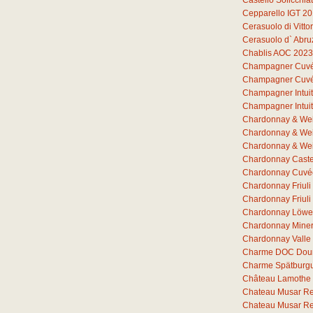
Castello Solicchia
Cepparello IGT 2
Cerasuolo di Vitto
Cerasuolo d` Abr
Chablis AOC 2023
Champagner Cuvée 
Champagner Cuvée 
Champagner Intuit
Champagner Intuit
Chardonnay & Wei
Chardonnay & Wei
Chardonnay & Wei
Chardonnay Castel
Chardonnay Cuvée
Chardonnay Friul
Chardonnay Friuli
Chardonnay Löwe
Chardonnay Miner
Chardonnay Valle
Charme DOC Dou
Charme Spätburg
Château Lamothe 
Chateau Musar R
Chateau Musar R