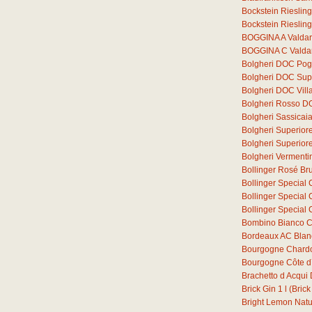
Bockstein Rieslin
Bockstein Rieslin
BOGGINA A Valdar
BOGGINA C Valdar
Bolgheri DOC Pogg
Bolgheri DOC Supe
Bolgheri DOC Vill
Bolgheri Rosso D
Bolgheri Sassica
Bolgheri Superior
Bolgheri Superio
Bolgheri Verment
Bollinger Rosé Bru
Bollinger Special 
Bollinger Special 
Bollinger Special 
Bombino Bianco C
Bordeaux AC Blan
Bourgogne Chard
Bourgogne Côte d´
Brachetto d Acqu
Brick Gin
1
l
(Brick
Bright Lemon Natura