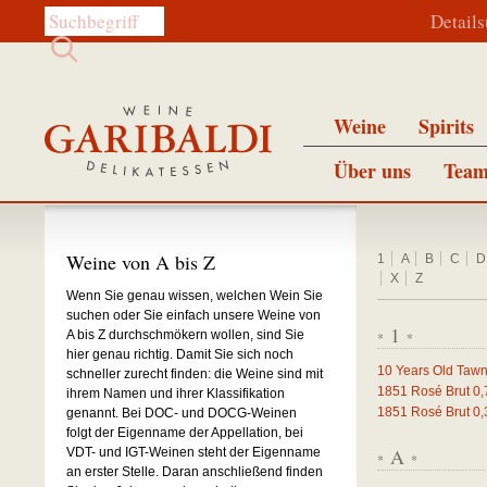
Diese Website durchsuchen:
Detail
Weine
Spirits
Über uns
Team
Weine von A bis Z
1
A
B
C
D
X
Z
Wenn Sie genau wissen, welchen Wein Sie
suchen oder Sie einfach unsere Weine von
1
A bis Z durchschmökern wollen, sind Sie
*
*
hier genau richtig. Damit Sie sich noch
10 Years Old Tawn
schneller zurecht finden: die Weine sind mit
1851 Rosé Brut
0,
ihrem Namen und ihrer Klassifikation
1851 Rosé Brut
0,
genannt. Bei DOC- und DOCG-Weinen
folgt der Eigenname der Appellation, bei
A
VDT- und IGT-Weinen steht der Eigenname
*
*
an erster Stelle. Daran anschließend finden