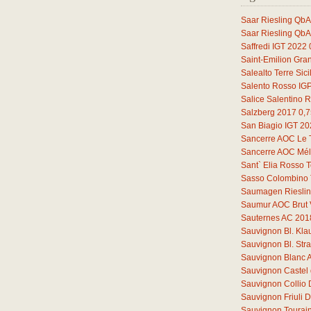
Saar Riesling QbA
Saar Riesling QbA
Saffredi IGT 2022
Saint-Emilion Gra
Salealto Terre Sic
Salento Rosso IG
Salice Salentino 
Salzberg 2017
0,7
San Biagio IGT 2
Sancerre AOC Le 
Sancerre AOC Mélo
Sant` Elia Rosso T
Sasso Colombino 
Saumagen Riesli
Saumur AOC Brut 
Sauternes AC 201
Sauvignon Bl. Kl
Sauvignon Bl. St
Sauvignon Blanc 
Sauvignon Castel 
Sauvignon Collio
Sauvignon Friuli
Sauvignon Tourain