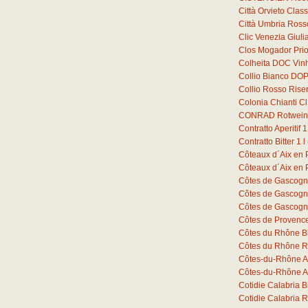
Città Orvieto Cla
Città Umbria Ross
Clic Venezia Giuli
Clos Mogador Prio
Colheita DOC Vin
Collio Bianco DOP
Collio Rosso Ris
Colonia Chianti C
CONRAD Rotwein 
Contratto Aperitif
1
Contratto Bitter
1
l
Côteaux d´Aix en
Côteaux d´Aix en
Côtes de Gascogn
Côtes de Gascogn
Côtes de Gascogn
Côtes de Provenc
Côtes du Rhône B
Côtes du Rhône R
Côtes-du-Rhône A
Côtes-du-Rhône A
Cotidie Calabria 
Cotidie Calabria 