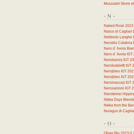
Muscadet Sèvre et
N
*
*
Naked Rosé 2023
Nasco di Cagliari
Nebbiolo Langhe
Neostòs Calabria 
Nero d` Avola Bia
Nero d` Avola IGT
Nerobaronj IGT 2
Nerobufaleffj IGT 
Nerojbleo IGT 20
Nerojbleo IGT 20
Neromaccarj IGT 
Nerosanloré IGT 
Niersteiner Hippi
Nikka Days Blend
Nikka from the Ba
Nuragus di Caglia
O
*
*
Oliver Bio 2023
0,