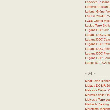
Lodovico Toscana
Lodovico Toscana
Loibner Grüner Vel
Loli IGT 2024
0,75
LÖSS Grüner Veltl
Lucido Terre Sicil
Lugana DOC 202
Lugana DOC Catul
Lugana DOC Catul
Lugana DOC Catul
Lugana DOC Piev
Lugana DOC Piev
Lugana DOC Spuma
Lumeo IGT 2021
0
M
*
*
Maar Lazio Bianc
Malaga DO MR 2
Malvasia Collio 
Malvasia delle Li
Malvasia Terre deg
Marbach Riesling 
Maremma Toscana