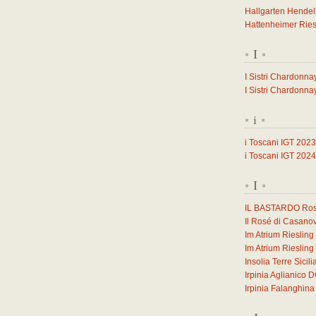
Hallgarten Hendel
Hattenheimer Ries
I
*
*
I Sistri Chardonna
I Sistri Chardonna
i
*
*
i Toscani IGT 2023
i Toscani IGT 2024
I
*
*
IL BASTARDO Ross
Il Rosé di Casano
Im Atrium Rieslin
Im Atrium Rieslin
Insolia Terre Sicil
Irpinia Aglianico
Irpinia Falanghi