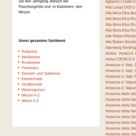
Sie den Jahrgang, danach die
Aglianico Castel 
Flaschengröße und -in Klammern- den
Alta Langa DOCG 
Winzer.
Alta Mora Etna B
Alta Mora Etna R
Alta Mora Etna R
Alta Mora Etna R
Alte Reben Riesli
Unser gesamtes Sortiment
Alte Reben Riesli
Altenberg Rieslin
Rotweine
Amara - Amaro d´ 
Weißweine
Amaro EROICO
0,
Roséweine
Amarone d. Valp. 
Perlendes
Amarone d. Valp. 
Dessert- und Süßweine
Amarone d. Valp.
Kleinformate
Amarone d. Valpo
Großformate
Amarone d. Valpo
Weinregionen
Amarone della Va
Winzer A-Z
Amarone della Va
Weine A-Z
Amarone della Va
Amarone della Val
Amarone della Val
Amarone della Va
Amarone della Va
Amarone della Va