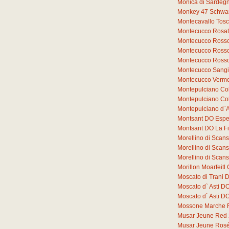
Monica di Sardeg
Monkey 47 Schwar
Montecavallo Tos
Montecucco Rosat
Montecucco Rosso
Montecucco Rosso
Montecucco Rosso
Montecucco Sang
Montecucco Verme
Montepulciano Co
Montepulciano Co
Montepulciano d`
Montsant DO Espe
Montsant DO La F
Morellino di Sca
Morellino di Sca
Morellino di Sca
Morillon Moarfeit
Moscato di Trani 
Moscato d` Asti D
Moscato d` Asti 
Mossone Marche 
Musar Jeune Red
Musar Jeune Ros