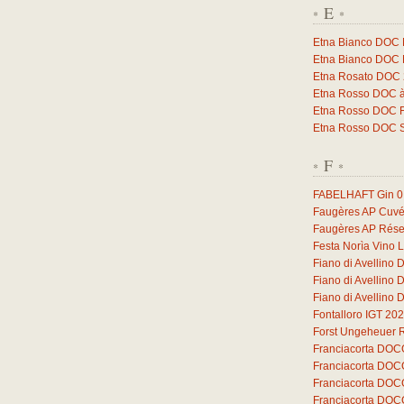
E
*
*
Etna Bianco DOC 
Etna Bianco DOC 
Etna Rosato DOC
Etna Rosso DOC à
Etna Rosso DOC F
Etna Rosso DOC 
F
*
*
FABELHAFT Gin
0
Faugères AP Cuvé
Faugères AP Rése
Festa Norìa Vino 
Fiano di Avellino
Fiano di Avellino
Fiano di Avellino
Fontalloro IGT 20
Forst Ungeheuer 
Franciacorta DOC
Franciacorta DOC
Franciacorta DOC
Franciacorta DOC