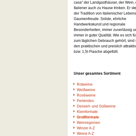
casa“ der Landgasthäuser, der Wein, 
Italiener auch zu Hause trinken. Er ste
der Tradition von italienischer Leben
Gaumenfreude. Solide, ehrliche
Handwerkskunst und regionale
Besonderheiten, immer zuverlässig u
immer in guter Qualität. Wie es sich f
zum täglichen Gebrauch gehört, sind s
den praktischen und preislich attraktiv
bzw. 1,5l-Flasche abgefüllt.
Unser gesamtes Sortiment
Rotweine
Weißweine
Roséweine
Perlendes
Dessert- und Süßweine
Kleinformate
Großformate
Weinregionen
Winzer A-Z
Weine A-Z