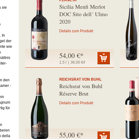
PLANETA
Sicilia Menfi Merlot
 sie
DOC Sito dell´ Ulmo
2020
n
Details zum Produkt
 In
gel der
nte wie
s
54,00 €*
ältnis
1,5 l
|
36,00 €/l
iter-
REICHSRAT VON BUHL
in den
Reichsrat von Buhl
samer -
Réserve Brut
ein
Magnum
Details zum Produkt
ig für
an
uberen
55,00 €*
o della