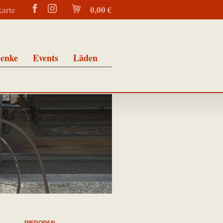
0,00 €
karte
enke
Events
Läden