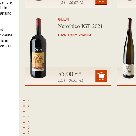
den die
1,5 l
|
36,67 €/l
ht in
sart und
GULFI
Nerojbleo IGT 2021
nd
ür Weine
Details zum Produkt
ie in
en 1,0l-
55,00 €*
1,5 l
|
36,67 €/l
«
‹
…
4
5
6
7