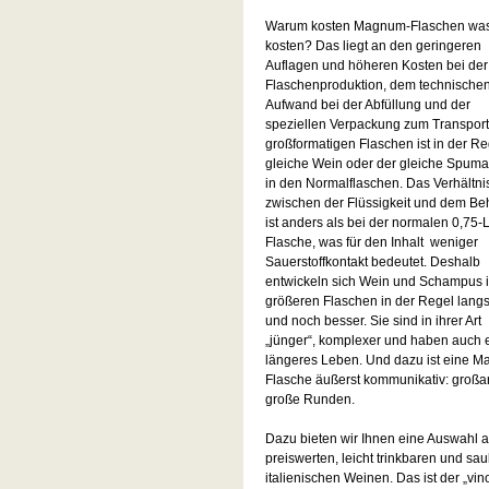
Warum kosten Magnum-Flaschen was
kosten? Das liegt an den geringeren
Auflagen und höheren Kosten bei der
Flaschenproduktion, dem technische
Aufwand bei der Abfüllung und der
speziellen Verpackung zum Transport.
großformatigen Flaschen ist in der Re
gleiche Wein oder der gleiche Spuma
in den Normalflaschen. Das Verhältni
zwischen der Flüssigkeit und dem Beh
ist anders als bei der normalen 0,75-L
Flasche, was für den Inhalt weniger
Sauerstoffkontakt bedeutet. Deshalb
entwickeln sich Wein und Schampus 
größeren Flaschen in der Regel lang
und noch besser. Sie sind in ihrer Art
„jünger“, komplexer und haben auch 
längeres Leben. Und dazu ist eine 
Flasche äußerst kommunikativ: großart
große Runden.
Dazu bieten wir Ihnen eine Auswahl 
preiswerten, leicht trinkbaren und sa
italienischen Weinen. Das ist der „vin