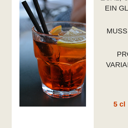
EIN G
MUSS 
PR
VARIA
5 cl