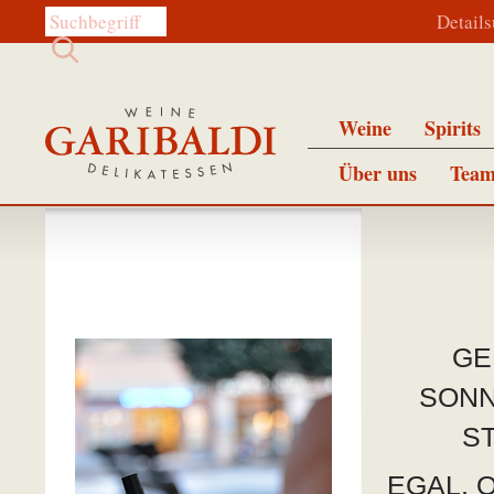
Diese Website durchsuchen:
Detail
Weine
Spirits
Über uns
Team
GE
SONN
ST
EGAL, 